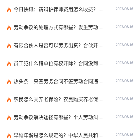
今日快讯：请辩护律师费用怎么收费？律师费是先付还是后付？
2023-06-16
劳动争议的处理方式有哪些？发生劳动纠纷应该先找谁？-世界时讯
2023-06-16
有限合伙人是否可以劳务出资？合伙开公司股权如何分配？-世界微速讯
2023-06-16
员工犯什么错单位有权开除？合同没到期单位解除合同怎么赔偿？ 全球快讯
2023-06-16
热头条丨只签劳务合同不签劳动合同违法吗？劳务合同最长不得超过多久？
2023-06-16
农民怎么交养老保险？农民购买养老保险可以携带哪些证件？
2023-06-16
劳动争议解决途径有哪些？个人劳动纠纷怎样解决？|天天头条
2023-06-16
早婚年龄是怎么规定的？中华人民共和国民法典第一千零四十八条是什么？
2023-06-16