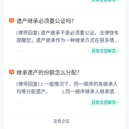
的，因为赠与是被认为是无偿受赠的行为，所以
需要受赠人缴纳个人所得税，同时赠与过户也需
要缴纳公证费，具体如下： 1. 公证费：按房
遗产继承必须要公证吗？
价2%缴纳 2. 评估费：按房价0.5%缴纳
[律师回复] 遗产继承不是必须要公证。法律快车
3. 印花税：按房屋评估价的0.05%缴纳 4. 土
提醒您，遗产继承作为一种继承方式在很多情况
地增值税：按房价1%缴纳 5. 房屋产权登记费：
下都是不需要公证的，当然，如果需要公正的也
100元一件。
获取全部解答>
可以到专门的公证机构去办理，相关程序参照法
律依据。公证不是遗产继承的必经程序。但为了
以防对财产继承发生纠纷，可以对遗产继承进行
继承遗产的份额怎么分配？
公证。所以，只要合法就具有法律效力，不需要
[律师回复] 1.一般情况下，同一顺序的各继承人
公证。
均等分配遗产。 2.同一顺序继承人继承遗产
的份额，一般应当均等。 3.对生活有特殊困
获取全部解答>
难又缺乏劳动能力的继承人，分配遗产时，应当
予以照顾。 4.对被继承人尽了主要扶养义务
或者与被继承人共同生活的继承人，分配遗产
查看全部