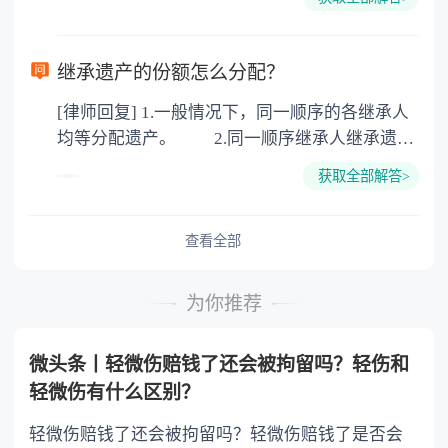
可以到专门的公证机构去办理，相关程序参照法
律依据。公证不是遗产继承的必经程序。但为了
以防对财产继承发生纠纷，可以对遗产继承进行
继承遗产的份额怎么分配？
公证。所以，只要合法就具有法律效力，不需要
[律师回复] 1.一般情况下，同一顺序的各继承人
公证。
均等分配遗产。 2.同一顺序继承人继承遗产
的份额，一般应当均等。 3.对生活有特殊困
获取全部解答>
难又缺乏劳动能力的继承人，分配遗产时，应当
予以照顾。 4.对被继承人尽了主要扶养义务
或者与被继承人共同生活的继承人，分配遗产
查看全部
时，可以多分。 5.有扶养能力和有扶养条件
的继承人，不尽扶养义务的，分配遗产时，应当
为你推荐
不分或者少分。 6.继承人协商同意的，也可
以不均等。
微头条丨轻微伤赔钱了还会被拘留吗？轻伤和
轻微伤有什么区别？
轻微伤赔钱了还会被拘留吗？轻微伤赔钱了是否会