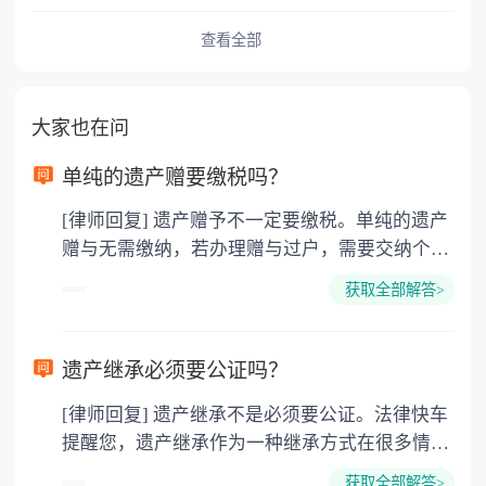
查看全部
大家也在问
单纯的遗产赠要缴税吗？
[律师回复] 遗产赠予不一定要缴税。单纯的遗产
赠与无需缴纳，若办理赠与过户，需要交纳个人
所得税、契税和公证费。赠与过户是没有增值税
获取全部解答>
的，因为赠与是被认为是无偿受赠的行为，所以
需要受赠人缴纳个人所得税，同时赠与过户也需
要缴纳公证费，具体如下： 1. 公证费：按房
遗产继承必须要公证吗？
价2%缴纳 2. 评估费：按房价0.5%缴纳
[律师回复] 遗产继承不是必须要公证。法律快车
3. 印花税：按房屋评估价的0.05%缴纳 4. 土
提醒您，遗产继承作为一种继承方式在很多情况
地增值税：按房价1%缴纳 5. 房屋产权登记费：
下都是不需要公证的，当然，如果需要公正的也
100元一件。
获取全部解答>