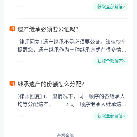
所得税、契税和公证费。赠与过户是没有增值税
获取全部解答>
的，因为赠与是被认为是无偿受赠的行为，所以
需要受赠人缴纳个人所得税，同时赠与过户也需
要缴纳公证费，具体如下： 1. 公证费：按房
遗产继承必须要公证吗？
价2%缴纳 2. 评估费：按房价0.5%缴纳
[律师回复] 遗产继承不是必须要公证。法律快车
3. 印花税：按房屋评估价的0.05%缴纳 4. 土
提醒您，遗产继承作为一种继承方式在很多情况
地增值税：按房价1%缴纳 5. 房屋产权登记费：
下都是不需要公证的，当然，如果需要公正的也
100元一件。
获取全部解答>
可以到专门的公证机构去办理，相关程序参照法
律依据。公证不是遗产继承的必经程序。但为了
以防对财产继承发生纠纷，可以对遗产继承进行
继承遗产的份额怎么分配？
公证。所以，只要合法就具有法律效力，不需要
[律师回复] 1.一般情况下，同一顺序的各继承人
公证。
均等分配遗产。 2.同一顺序继承人继承遗产
的份额，一般应当均等。 3.对生活有特殊困
获取全部解答>
难又缺乏劳动能力的继承人，分配遗产时，应当
予以照顾。 4.对被继承人尽了主要扶养义务
或者与被继承人共同生活的继承人，分配遗产
查看全部