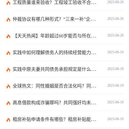
工程质量谁来验收？工程竣工验收不合格如何处理？-焦点关注
2023-06-20
仲裁协议有哪几种形式？“三来一补”企业的劳动仲裁争议申诉书主体是谁？-全球焦点
2023-06-20
【天天热闻】年龄超过60岁能否与所在单位建立劳动关系？领取退休金有哪些条件？
2023-06-20
实践中如何理解债务人的持续经营能力？有什么债务人财务的影响？
2023-06-19
实践中原夫妻共同债务承担规定是什么？离婚时债权分割依据是什么？
2023-06-19
全球热文：同性婚姻是否合法化吗？同性婚姻合法国家有哪些？
2023-06-19
高息借款构成诈骗罪吗？共同强奸均未遂是否构成轮奸？
2023-06-19
租房补贴申请条件有哪些？租房补贴能拿几年？|天天快播
2023-06-19