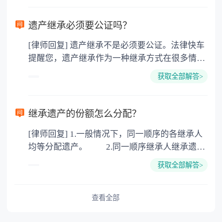
需要受赠人缴纳个人所得税，同时赠与过户也需
要缴纳公证费，具体如下： 1. 公证费：按房
遗产继承必须要公证吗？
价2%缴纳 2. 评估费：按房价0.5%缴纳
[律师回复] 遗产继承不是必须要公证。法律快车
3. 印花税：按房屋评估价的0.05%缴纳 4. 土
提醒您，遗产继承作为一种继承方式在很多情况
地增值税：按房价1%缴纳 5. 房屋产权登记费：
下都是不需要公证的，当然，如果需要公正的也
100元一件。
获取全部解答>
可以到专门的公证机构去办理，相关程序参照法
律依据。公证不是遗产继承的必经程序。但为了
以防对财产继承发生纠纷，可以对遗产继承进行
继承遗产的份额怎么分配？
公证。所以，只要合法就具有法律效力，不需要
[律师回复] 1.一般情况下，同一顺序的各继承人
公证。
均等分配遗产。 2.同一顺序继承人继承遗产
的份额，一般应当均等。 3.对生活有特殊困
获取全部解答>
难又缺乏劳动能力的继承人，分配遗产时，应当
予以照顾。 4.对被继承人尽了主要扶养义务
或者与被继承人共同生活的继承人，分配遗产
查看全部
时，可以多分。 5.有扶养能力和有扶养条件