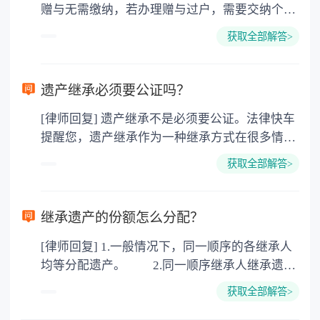
赠与无需缴纳，若办理赠与过户，需要交纳个人
所得税、契税和公证费。赠与过户是没有增值税
获取全部解答>
的，因为赠与是被认为是无偿受赠的行为，所以
需要受赠人缴纳个人所得税，同时赠与过户也需
要缴纳公证费，具体如下： 1. 公证费：按房
遗产继承必须要公证吗？
价2%缴纳 2. 评估费：按房价0.5%缴纳
[律师回复] 遗产继承不是必须要公证。法律快车
3. 印花税：按房屋评估价的0.05%缴纳 4. 土
提醒您，遗产继承作为一种继承方式在很多情况
地增值税：按房价1%缴纳 5. 房屋产权登记费：
下都是不需要公证的，当然，如果需要公正的也
100元一件。
获取全部解答>
可以到专门的公证机构去办理，相关程序参照法
律依据。公证不是遗产继承的必经程序。但为了
以防对财产继承发生纠纷，可以对遗产继承进行
继承遗产的份额怎么分配？
公证。所以，只要合法就具有法律效力，不需要
[律师回复] 1.一般情况下，同一顺序的各继承人
公证。
均等分配遗产。 2.同一顺序继承人继承遗产
的份额，一般应当均等。 3.对生活有特殊困
获取全部解答>
难又缺乏劳动能力的继承人，分配遗产时，应当