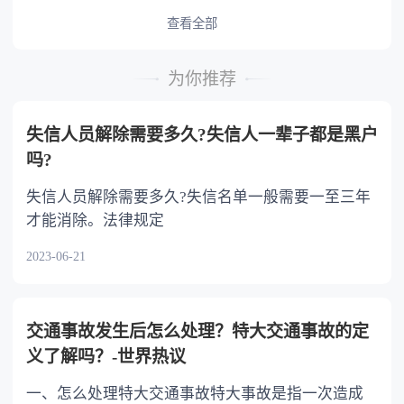
予以照顾。 4.对被继承人尽了主要扶养义务
或者与被继承人共同生活的继承人，分配遗产
查看全部
时，可以多分。 5.有扶养能力和有扶养条件
的继承人，不尽扶养义务的，分配遗产时，应当
为你推荐
不分或者少分。 6.继承人协商同意的，也可
以不均等。
失信人员解除需要多久?失信人一辈子都是黑户
吗?
失信人员解除需要多久?失信名单一般需要一至三年
才能消除。法律规定
2023-06-21
交通事故发生后怎么处理？特大交通事故的定
义了解吗？-世界热议
一、怎么处理特大交通事故特大事故是指一次造成