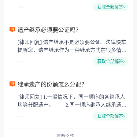
所得税、契税和公证费。赠与过户是没有增值税
获取全部解答>
的，因为赠与是被认为是无偿受赠的行为，所以
需要受赠人缴纳个人所得税，同时赠与过户也需
要缴纳公证费，具体如下： 1. 公证费：按房
遗产继承必须要公证吗？
价2%缴纳 2. 评估费：按房价0.5%缴纳
[律师回复] 遗产继承不是必须要公证。法律快车
3. 印花税：按房屋评估价的0.05%缴纳 4. 土
提醒您，遗产继承作为一种继承方式在很多情况
地增值税：按房价1%缴纳 5. 房屋产权登记费：
下都是不需要公证的，当然，如果需要公正的也
100元一件。
获取全部解答>
可以到专门的公证机构去办理，相关程序参照法
律依据。公证不是遗产继承的必经程序。但为了
以防对财产继承发生纠纷，可以对遗产继承进行
继承遗产的份额怎么分配？
公证。所以，只要合法就具有法律效力，不需要
[律师回复] 1.一般情况下，同一顺序的各继承人
公证。
均等分配遗产。 2.同一顺序继承人继承遗产
的份额，一般应当均等。 3.对生活有特殊困
获取全部解答>
难又缺乏劳动能力的继承人，分配遗产时，应当
予以照顾。 4.对被继承人尽了主要扶养义务
或者与被继承人共同生活的继承人，分配遗产
查看全部