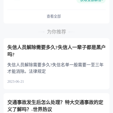
难又缺乏劳动能力的继承人，分配遗产时，应当
予以照顾。 4.对被继承人尽了主要扶养义务
或者与被继承人共同生活的继承人，分配遗产
查看全部
时，可以多分。 5.有扶养能力和有扶养条件
的继承人，不尽扶养义务的，分配遗产时，应当
为你推荐
不分或者少分。 6.继承人协商同意的，也可
以不均等。
失信人员解除需要多久?失信人一辈子都是黑户
吗?
失信人员解除需要多久?失信名单一般需要一至三年
才能消除。法律规定
2023-06-21
交通事故发生后怎么处理？特大交通事故的定
义了解吗？-世界热议