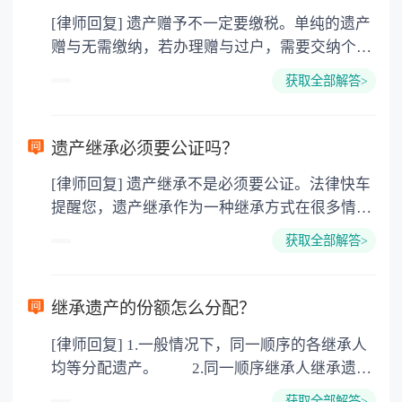
[律师回复] 遗产赠予不一定要缴税。单纯的遗产
赠与无需缴纳，若办理赠与过户，需要交纳个人
所得税、契税和公证费。赠与过户是没有增值税
获取全部解答>
的，因为赠与是被认为是无偿受赠的行为，所以
需要受赠人缴纳个人所得税，同时赠与过户也需
要缴纳公证费，具体如下： 1. 公证费：按房
遗产继承必须要公证吗？
价2%缴纳 2. 评估费：按房价0.5%缴纳
[律师回复] 遗产继承不是必须要公证。法律快车
3. 印花税：按房屋评估价的0.05%缴纳 4. 土
提醒您，遗产继承作为一种继承方式在很多情况
地增值税：按房价1%缴纳 5. 房屋产权登记费：
下都是不需要公证的，当然，如果需要公正的也
100元一件。
获取全部解答>
可以到专门的公证机构去办理，相关程序参照法
律依据。公证不是遗产继承的必经程序。但为了
以防对财产继承发生纠纷，可以对遗产继承进行
继承遗产的份额怎么分配？
公证。所以，只要合法就具有法律效力，不需要
[律师回复] 1.一般情况下，同一顺序的各继承人
公证。
均等分配遗产。 2.同一顺序继承人继承遗产
的份额，一般应当均等。 3.对生活有特殊困
获取全部解答>