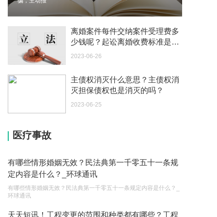
骗，主动报
你好 我想问一下外国人来这里工作没有护照该怎么
办？
离婚案件每件交纳案件受理费多
2023-05-04
少钱呢？起讼离婚收费标准是什
么呢？ 焦点资讯
2023-06-26
如何续签居住证 我的1月7日到期
2023-05-04
主债权消灭什么意思？主债权消
灭担保债权也是消灭的吗？
中介说商务签转工作签证合法吗 应该向哪个国家机
关报案？
2023-06-25
2023-05-04
医疗事故
你好 我需要申请去美国结婚的签证 过程是什么？
2023-05-04
有哪些情形婚姻无效？民法典第一千零五十一条规
代理权的产生原因是什么？当我国没有外贸经营权
定内容是什么？_环球通讯
的企业委托外贸公司进出口贸易时，相关当事人的
有哪些情形婚姻无效？民法典第一千零五十一条规定内容是什么？_
权利和责任是什么？
2023-05-04
环球通讯
单纯的遗产赠要缴税吗？
天天短讯！工程变更的范围和种类都有哪些？工程