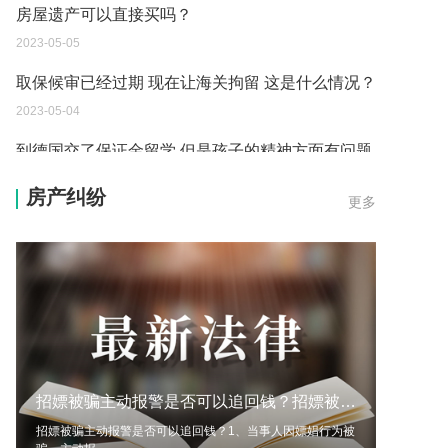
取保候审已经过期 现在让海关拘留 这是什么情况？
2023-05-04
到德国交了保证金留学 但是孩子的精神方面有问题
保证金可以拿回来吗？
2023-05-04
我想问一下申请护照需要带什么证件？
房产纠纷
更多
2023-05-04
您好：请问从国外进口的费钢税率是多少？非常感
谢！
2023-05-04
外国旅游签证可以在中国大使馆登记结婚吗？
2023-05-04
招嫖被骗主动报警是否可以追回钱？招嫖被骗要备案吗？
我可以在苏州申请护照吗？我所在的地方是云南
招嫖被骗主动报警是否可以追回钱？1、当事人因嫖娼行为被
2023-05-04