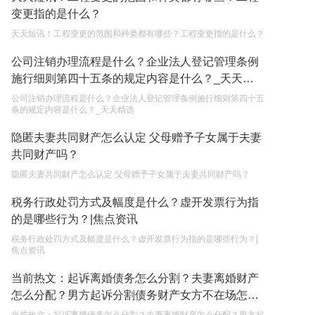
变更指的是什么？
2023-05-05
天天短讯！工程变更的范围和种类都有哪些？工程变更指的是什么？
遗产继承必须要公证吗？
公司注销办理流程是什么？企业法人登记管理条例
2023-05-05
施行细则第四十五条的规定内容是什么？_天天精
选
公司注销办理流程是什么？企业法人登记管理条例施行细则第四十五
条的规定内容是什么？_天天精选
隐匿夫妻共同财产怎么认定 父母赠予子女属于夫妻
共同财产吗？
隐匿夫妻共同财产怎么认定 父母赠予子女属于夫妻共同财产吗？
税务行政处罚方式及幅度是什么？虚开发票行为指
的是哪些行为？|焦点资讯
税务行政处罚方式及幅度是什么？虚开发票行为指的是哪些行为？|
焦点资讯
当前热文：起诉离婚债务怎么分割？夫妻离婚财产
怎么分配？男方起诉分割债务财产女方不在场怎么
判？