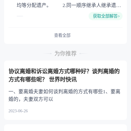
均等分配遗产。 2.同一顺序继承人继承遗产
的份额，一般应当均等。 3.对生活有特殊困
获取全部解答>
难又缺乏劳动能力的继承人，分配遗产时，应当
予以照顾。 4.对被继承人尽了主要扶养义务
或者与被继承人共同生活的继承人，分配遗产
查看全部
时，可以多分。 5.有扶养能力和有扶养条件
的继承人，不尽扶养义务的，分配遗产时，应当
为你推荐
不分或者少分。 6.继承人协商同意的，也可
以不均等。
协议离婚和诉讼离婚方式哪种好？谈判离婚的
方式有哪些呢？ 世界时快讯
一、要离婚夫妻如何谈判离婚的方式有哪些1、要离
婚的，夫妻双方可以
2023-06-26