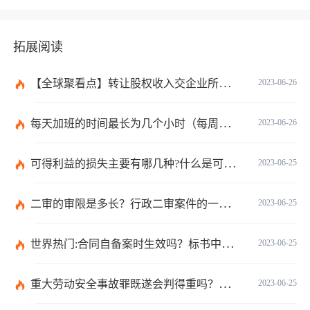
拓展阅读
【全球聚看点】转让股权收入交企业所得税吗？企业所得税征税原则是什么？
2023-06-26
每天加班的时间最长为几个小时（每周加班不能超过多少小时）
2023-06-26
可得利益的损失主要有哪几种?什么是可得利益？|天天速读
2023-06-25
二审的审限是多长？行政二审案件的一般处理规则是什么?
2023-06-25
世界热门:合同自备案时生效吗？标书中的合同需要全部放上去吗？
2023-06-25
重大劳动安全事故罪既遂会判得重吗？重大劳动安全事故罪与玩忽职守罪的界限是什么？_世界速看
2023-06-25