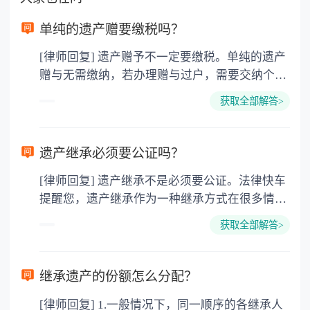
单纯的遗产赠要缴税吗？
[律师回复] 遗产赠予不一定要缴税。单纯的遗产
赠与无需缴纳，若办理赠与过户，需要交纳个人
所得税、契税和公证费。赠与过户是没有增值税
获取全部解答>
的，因为赠与是被认为是无偿受赠的行为，所以
需要受赠人缴纳个人所得税，同时赠与过户也需
要缴纳公证费，具体如下： 1. 公证费：按房
遗产继承必须要公证吗？
价2%缴纳 2. 评估费：按房价0.5%缴纳
[律师回复] 遗产继承不是必须要公证。法律快车
3. 印花税：按房屋评估价的0.05%缴纳 4. 土
提醒您，遗产继承作为一种继承方式在很多情况
地增值税：按房价1%缴纳 5. 房屋产权登记费：
下都是不需要公证的，当然，如果需要公正的也
100元一件。
获取全部解答>
可以到专门的公证机构去办理，相关程序参照法
律依据。公证不是遗产继承的必经程序。但为了
以防对财产继承发生纠纷，可以对遗产继承进行
继承遗产的份额怎么分配？
公证。所以，只要合法就具有法律效力，不需要
[律师回复] 1.一般情况下，同一顺序的各继承人
公证。