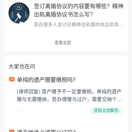
签订离婚协议的内容要有哪些？精神
出轨离婚协议书怎么写？
现在很多人会讨论精神出轨跟肉体出轨到底哪个更严重？这个不同的人
查看全部
大家也在问
单纯的遗产赠要缴税吗？
[律师回复] 遗产赠予不一定要缴税。单纯的遗产
赠与无需缴纳，若办理赠与过户，需要交纳个人
所得税、契税和公证费。赠与过户是没有增值税
获取全部解答>
的，因为赠与是被认为是无偿受赠的行为，所以
需要受赠人缴纳个人所得税，同时赠与过户也需
要缴纳公证费，具体如下： 1. 公证费：按房