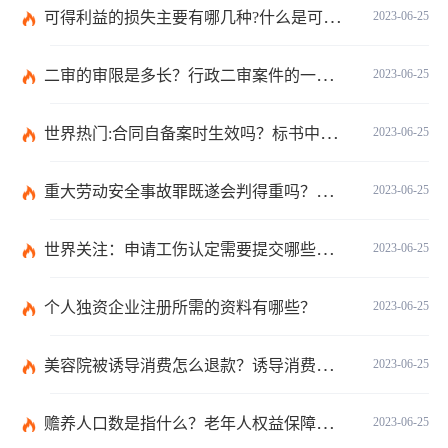
可得利益的损失主要有哪几种?什么是可得利益？|天天速读
2023-06-25
二审的审限是多长？行政二审案件的一般处理规则是什么?
2023-06-25
世界热门:合同自备案时生效吗？标书中的合同需要全部放上去吗？
2023-06-25
重大劳动安全事故罪既遂会判得重吗？重大劳动安全事故罪与玩忽职守罪的界限是什么？_世界速看
2023-06-25
世界关注：申请工伤认定需要提交哪些材料？提出工伤认定申请依据是什么？
2023-06-25
个人独资企业注册所需的资料有哪些？
2023-06-25
美容院被诱导消费怎么退款？诱导消费多少钱可以立案？ 当前短讯
2023-06-25
赡养人口数是指什么？老年人权益保障法第十四条的内容是什么？
2023-06-25