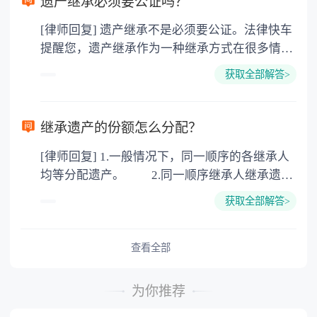
遗产继承必须要公证吗？
价2%缴纳 2. 评估费：按房价0.5%缴纳
[律师回复] 遗产继承不是必须要公证。法律快车
3. 印花税：按房屋评估价的0.05%缴纳 4. 土
提醒您，遗产继承作为一种继承方式在很多情况
地增值税：按房价1%缴纳 5. 房屋产权登记费：
下都是不需要公证的，当然，如果需要公正的也
100元一件。
获取全部解答>
可以到专门的公证机构去办理，相关程序参照法
律依据。公证不是遗产继承的必经程序。但为了
以防对财产继承发生纠纷，可以对遗产继承进行
继承遗产的份额怎么分配？
公证。所以，只要合法就具有法律效力，不需要
[律师回复] 1.一般情况下，同一顺序的各继承人
公证。
均等分配遗产。 2.同一顺序继承人继承遗产
的份额，一般应当均等。 3.对生活有特殊困
获取全部解答>
难又缺乏劳动能力的继承人，分配遗产时，应当
予以照顾。 4.对被继承人尽了主要扶养义务
或者与被继承人共同生活的继承人，分配遗产
查看全部
时，可以多分。 5.有扶养能力和有扶养条件
的继承人，不尽扶养义务的，分配遗产时，应当
为你推荐
不分或者少分。 6.继承人协商同意的，也可