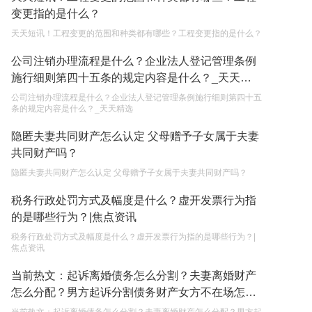
权利和责任是什么？
变更指的是什么？
2023-05-04
天天短讯！工程变更的范围和种类都有哪些？工程变更指的是什么？
单纯的遗产赠要缴税吗？
公司注销办理流程是什么？企业法人登记管理条例
2023-05-05
施行细则第四十五条的规定内容是什么？_天天精
选
公司注销办理流程是什么？企业法人登记管理条例施行细则第四十五
条的规定内容是什么？_天天精选
隐匿夫妻共同财产怎么认定 父母赠予子女属于夫妻
共同财产吗？
隐匿夫妻共同财产怎么认定 父母赠予子女属于夫妻共同财产吗？
税务行政处罚方式及幅度是什么？虚开发票行为指
的是哪些行为？|焦点资讯
税务行政处罚方式及幅度是什么？虚开发票行为指的是哪些行为？|
焦点资讯
当前热文：起诉离婚债务怎么分割？夫妻离婚财产
怎么分配？男方起诉分割债务财产女方不在场怎么
判？