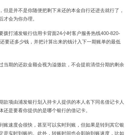
，但是并不是你随便把剩下未还的本金自行还进去就行了，
后才会为你办理。
打浦发银行信用卡背面24小时客户服务热线400-820-
你还要还多少钱，并把计算出来的钱计入下一期账单的最低
过当期的还款金额会视为溢缴款，不会提前清偿分期的剩余
期款项由浦发银行划入持卡人提供的本人名下同名借记卡人
体还是要看你提供的是哪个银行的借记卡。
到账速度会很快，甚至可以实时到账，但如果是转到其它银
定是实时到账的。此外，转账时间也会影响到账速度，比如