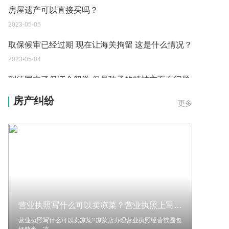
房屋遗产可以直接买吗？
2023-05-05
取保候审已经过期 现在让海关拘留 这是什么情况？
2023-05-04
到德国交了保证金留学 但是孩子的精神方面有问题
保证金可以拿回来吗？
房产纠纷
更多
2023-05-04
我想问一下申请护照需要带什么证件？
2023-05-04
您好：请问从国外进口的费钢税率是多少？非常感
谢！
2023-05-04
营业执照写什么可以卖凉菜？营业执照上写的餐饮可以卖饮料吗？|当前资讯
外国旅游签证可以在中国大使馆登记结婚吗？
营业执照写什么可以卖凉菜?凉菜店办理营业执照经营范围包
2023-05-04