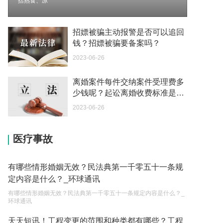
括熟食、凉
我可以在苏州申请护照吗？我所在的地方是云南
2023-05-04
招嫖被骗主动报警是否可以追回
钱？招嫖被骗要备案吗？
你好 我想问一下外国人来这里工作没有护照该怎么
2023-06-26
办？
2023-05-04
离婚案件每件交纳案件受理费多
少钱呢？起讼离婚收费标准是什
如何续签居住证 我的1月7日到期
么呢？ 焦点资讯
2023-05-04
2023-06-26
中介说商务签转工作签证合法吗 应该向哪个国家机
医疗事故
关报案？
2023-05-04
有哪些情形婚姻无效？民法典第一千零五十一条规
你好 我需要申请去美国结婚的签证 过程是什么？
定内容是什么？_环球通讯
2023-05-04
有哪些情形婚姻无效？民法典第一千零五十一条规定内容是什么？_
环球通讯
代理权的产生原因是什么？当我国没有外贸经营权
的企业委托外贸公司进出口贸易时，相关当事人的
天天短讯！工程变更的范围和种类都有哪些？工程