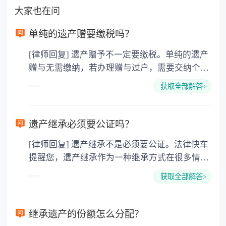
大家也在问
单纯的遗产赠要缴税吗？
[律师回复] 遗产赠予不一定要缴税。单纯的遗产
赠与无需缴纳，若办理赠与过户，需要交纳个人
所得税、契税和公证费。赠与过户是没有增值税
获取全部解答>
的，因为赠与是被认为是无偿受赠的行为，所以
需要受赠人缴纳个人所得税，同时赠与过户也需
要缴纳公证费，具体如下： 1. 公证费：按房
遗产继承必须要公证吗？
价2%缴纳 2. 评估费：按房价0.5%缴纳
[律师回复] 遗产继承不是必须要公证。法律快车
3. 印花税：按房屋评估价的0.05%缴纳 4. 土
提醒您，遗产继承作为一种继承方式在很多情况
地增值税：按房价1%缴纳 5. 房屋产权登记费：
下都是不需要公证的，当然，如果需要公正的也
100元一件。
获取全部解答>
可以到专门的公证机构去办理，相关程序参照法
律依据。公证不是遗产继承的必经程序。但为了
以防对财产继承发生纠纷，可以对遗产继承进行
继承遗产的份额怎么分配？
公证。所以，只要合法就具有法律效力，不需要