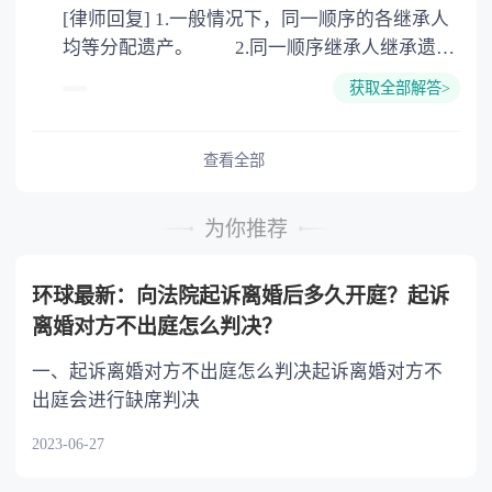
[律师回复] 1.一般情况下，同一顺序的各继承人
公证。
均等分配遗产。 2.同一顺序继承人继承遗产
的份额，一般应当均等。 3.对生活有特殊困
获取全部解答>
难又缺乏劳动能力的继承人，分配遗产时，应当
予以照顾。 4.对被继承人尽了主要扶养义务
或者与被继承人共同生活的继承人，分配遗产
查看全部
时，可以多分。 5.有扶养能力和有扶养条件
的继承人，不尽扶养义务的，分配遗产时，应当
为你推荐
不分或者少分。 6.继承人协商同意的，也可
以不均等。
环球最新：向法院起诉离婚后多久开庭？起诉
离婚对方不出庭怎么判决？
一、起诉离婚对方不出庭怎么判决起诉离婚对方不
出庭会进行缺席判决
2023-06-27