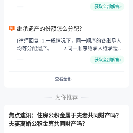
下都是不需要公证的，当然，如果需要公正的也
100元一件。
获取全部解答>
可以到专门的公证机构去办理，相关程序参照法
律依据。公证不是遗产继承的必经程序。但为了
以防对财产继承发生纠纷，可以对遗产继承进行
继承遗产的份额怎么分配？
公证。所以，只要合法就具有法律效力，不需要
[律师回复] 1.一般情况下，同一顺序的各继承人
公证。
均等分配遗产。 2.同一顺序继承人继承遗产
的份额，一般应当均等。 3.对生活有特殊困
获取全部解答>
难又缺乏劳动能力的继承人，分配遗产时，应当
予以照顾。 4.对被继承人尽了主要扶养义务
或者与被继承人共同生活的继承人，分配遗产
查看全部
时，可以多分。 5.有扶养能力和有扶养条件
的继承人，不尽扶养义务的，分配遗产时，应当
为你推荐
不分或者少分。 6.继承人协商同意的，也可
以不均等。
焦点速讯：住房公积金属于夫妻共同财产吗？
夫妻离婚公积金算共同财产吗？