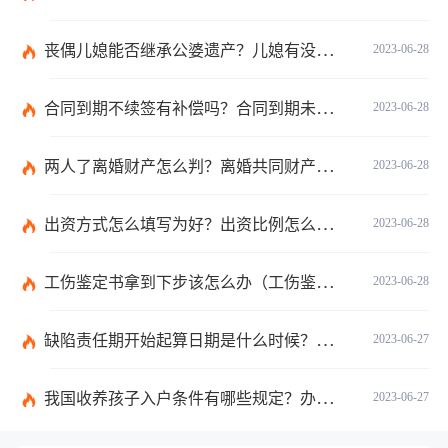
丧偶儿媳能否继承公婆遗产？儿媳有没有赡养老人的义务？
2023-06-28
合同到期不续签有补偿吗？合同到期未提前30天通知怎么赔偿？ 当前速看
2023-06-28
两人了离婚财产怎么判？离婚共同财产有哪些？_焦点快报
2023-06-28
出资方式怎么填写为好？出资比例怎么填写？
2023-06-28
工伤鉴定书拿到下步该怎么办（工伤鉴定后要是对伤残等级结论不服怎么办）
2023-06-28
缺陷责任期开始起算日期是什么时候？缺陷责任终止证书签发的必要条件是什么？
2023-06-27
我国收养孩子入户条件有哪些规定？办理收养登记的事实收养情况有几种？
2023-06-27