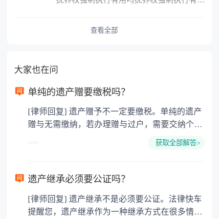
查看全部
大家也在问
单纯的遗产赠要缴税吗？
[律师回复] 遗产赠予不一定要缴税。单纯的遗产
赠与无需缴纳，若办理赠与过户，需要交纳个人
所得税、契税和公证费。赠与过户是没有增值税
获取全部解答>
的，因为赠与是被认为是无偿受赠的行为，所以
需要受赠人缴纳个人所得税，同时赠与过户也需
要缴纳公证费，具体如下： 1. 公证费：按房
遗产继承必须要公证吗？
价2%缴纳 2. 评估费：按房价0.5%缴纳
[律师回复] 遗产继承不是必须要公证。法律快车
3. 印花税：按房屋评估价的0.05%缴纳 4. 土
提醒您，遗产继承作为一种继承方式在很多情况
地增值税：按房价1%缴纳 5. 房屋产权登记费：