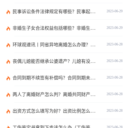
民事诉讼条件法律规定有哪些？民事起诉的流程的是怎样的？
2023-06-29
非婚生子女合法权益包括哪些？非婚生子女继承财产的条件是什么？ 全球热点评
2023-06-29
环球观速讯丨同省异地离婚怎么办理？夫妻异地离婚须准备哪些资料？
2023-06-28
丧偶儿媳能否继承公婆遗产？儿媳有没有赡养老人的义务？
2023-06-28
合同到期不续签有补偿吗？合同到期未提前30天通知怎么赔偿？ 当前速看
2023-06-28
两人了离婚财产怎么判？离婚共同财产有哪些？_焦点快报
2023-06-28
出资方式怎么填写为好？出资比例怎么填写？
2023-06-28
工伤鉴定书拿到下步该怎么办（工伤鉴定后要是对伤残等级结论不服怎么办）
2023-06-28