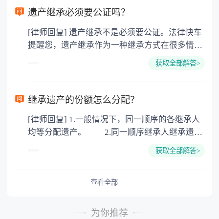
要缴纳公证费，具体如下： 1. 公证费：按房
遗产继承必须要公证吗？
价2%缴纳 2. 评估费：按房价0.5%缴纳
[律师回复] 遗产继承不是必须要公证。法律快车
3. 印花税：按房屋评估价的0.05%缴纳 4. 土
提醒您，遗产继承作为一种继承方式在很多情况
地增值税：按房价1%缴纳 5. 房屋产权登记费：
下都是不需要公证的，当然，如果需要公正的也
100元一件。
获取全部解答>
可以到专门的公证机构去办理，相关程序参照法
律依据。公证不是遗产继承的必经程序。但为了
以防对财产继承发生纠纷，可以对遗产继承进行
继承遗产的份额怎么分配？
公证。所以，只要合法就具有法律效力，不需要
[律师回复] 1.一般情况下，同一顺序的各继承人
公证。
均等分配遗产。 2.同一顺序继承人继承遗产
的份额，一般应当均等。 3.对生活有特殊困
获取全部解答>
难又缺乏劳动能力的继承人，分配遗产时，应当
予以照顾。 4.对被继承人尽了主要扶养义务
或者与被继承人共同生活的继承人，分配遗产
查看全部
时，可以多分。 5.有扶养能力和有扶养条件
的继承人，不尽扶养义务的，分配遗产时，应当
为你推荐