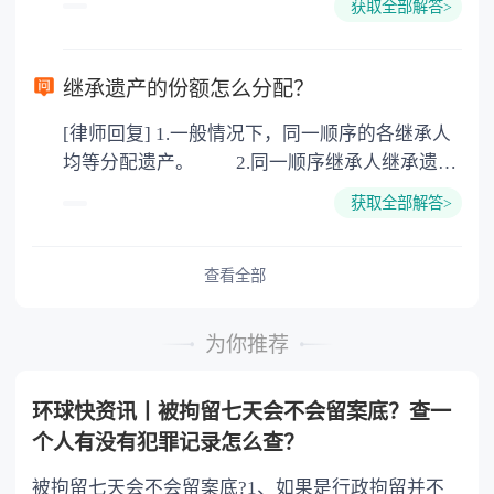
获取全部解答>
可以到专门的公证机构去办理，相关程序参照法
律依据。公证不是遗产继承的必经程序。但为了
以防对财产继承发生纠纷，可以对遗产继承进行
继承遗产的份额怎么分配？
公证。所以，只要合法就具有法律效力，不需要
[律师回复] 1.一般情况下，同一顺序的各继承人
公证。
均等分配遗产。 2.同一顺序继承人继承遗产
的份额，一般应当均等。 3.对生活有特殊困
获取全部解答>
难又缺乏劳动能力的继承人，分配遗产时，应当
予以照顾。 4.对被继承人尽了主要扶养义务
或者与被继承人共同生活的继承人，分配遗产
查看全部
时，可以多分。 5.有扶养能力和有扶养条件
的继承人，不尽扶养义务的，分配遗产时，应当
为你推荐
不分或者少分。 6.继承人协商同意的，也可
以不均等。
环球快资讯丨被拘留七天会不会留案底？查一
个人有没有犯罪记录怎么查？
被拘留七天会不会留案底?1、如果是行政拘留并不