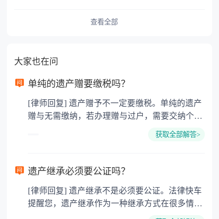
查看全部
大家也在问
单纯的遗产赠要缴税吗？
[律师回复] 遗产赠予不一定要缴税。单纯的遗产
赠与无需缴纳，若办理赠与过户，需要交纳个人
所得税、契税和公证费。赠与过户是没有增值税
获取全部解答>
的，因为赠与是被认为是无偿受赠的行为，所以
需要受赠人缴纳个人所得税，同时赠与过户也需
要缴纳公证费，具体如下： 1. 公证费：按房
遗产继承必须要公证吗？
价2%缴纳 2. 评估费：按房价0.5%缴纳
[律师回复] 遗产继承不是必须要公证。法律快车
3. 印花税：按房屋评估价的0.05%缴纳 4. 土
提醒您，遗产继承作为一种继承方式在很多情况
地增值税：按房价1%缴纳 5. 房屋产权登记费：
下都是不需要公证的，当然，如果需要公正的也
100元一件。