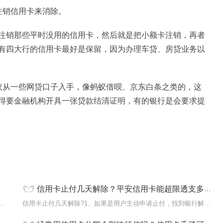
注销信用卡来消除。
注销那些平时没用的信用卡，然后就是把小额卡注销，再者
有四大行的信用卡最好是保留，因为办理车贷、房贷业务以
议从一些网贷口子入手，像蚂蚁借呗、京东白条之类的，这
得要金融机构开具一张贷款结清证明，有的银行是会要求提
信用卡止付几天解除？平安信用卡能超限透支多少额度？-当前播报
?多头授信是指在超过2家或者2家以上的银行 金
信用卡止付几天解除?1、如果是用户主动申请止付，找到银行解除，会