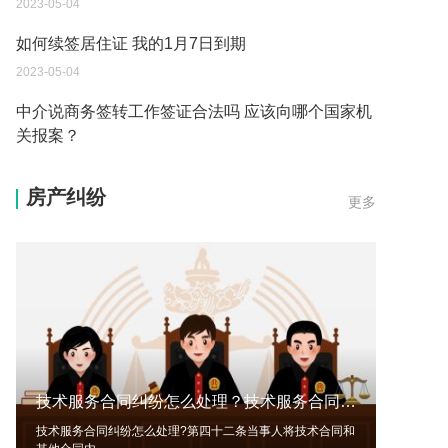
2023-05-04
如何续签居住证 我的1月7日到期
2023-05-04
中介说商务签转工作签证合法吗 应该向哪个国家机
关报案？
2023-05-04
房产纠纷
更多
你好 我需要申请去美国结婚的签证 过程是什么？
2023-05-04
代理权的产生原因是什么？当我国没有外贸经营权
的企业委托外贸公司进出口贸易时，相关当事人的
权利和责任是什么？
2023-05-04
单纯的遗产赠要缴税吗？
2023-05-05
技术服务合同纠纷怎么处理？技术服务合同属于什么合同？
遗产继承必须要公证吗？
技术服务合同纠纷怎么处理?第四十二条当事人将技术合同和