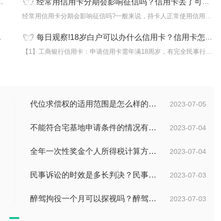
经常用信用卡分期会影响征信吗？信用卡丢了可以去银行注销吗？|当前热议
银行信用卡
经常用信用卡分期会影响征信吗?一般来说，持卡人正常使用信用卡分期
每日观察!18岁白户可以办什么信用卡？信用卡怎么选择适合自己的？
用户在申请
【1】工商银行信用卡：申请信用卡需年满18周岁，有完全民事行为能力
代位求偿权的适用范围是怎么样的?代位求偿权的行使条件是什么？-独家
2023-07-05
不能符合宅基地申请条件的情况有哪些？申请宅基地需要哪些材料？
2023-07-04
全年一次性奖金个人所得税计算方法是什么？个税专项附加扣除如何界定？
2023-07-04
民事诉讼的时效是多长判决？民事诉讼的诉讼费用计算-天天简讯
2023-07-03
醉驾拘役一个月可以探视吗？醉驾判拘役当庭执行吗？
2023-07-03