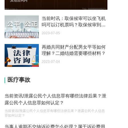
其他合同内
2023-05-05
继承遗产的份额怎么分配？
当前时讯：取保候审可以坐飞机
2023-05-05
吗可以订机票吗？取保候审到期
能连续吗？
2023-07-05
父母过世后如何办理房产过户？
2023-05-05
再婚共同财产分配男女平等如何
理解？二婚结婚需要哪些材料？
房屋遗产可以直接买吗？
2023-05-05
2023-07-04
取保候审已经过期 现在让海关拘留 这是什么情况？
医疗事故
2023-05-04
到德国交了保证金留学 但是孩子的精神方面有问题
当前资讯!泄露公民个人信息罪有哪些法律后果？泄
保证金可以拿回来吗？
露公民个人信息罪如何认定？
2023-05-04
当前资讯!泄露公民个人信息罪有哪些法律后果？泄露公民个人信息
罪如何认定？
我想问一下申请护照需要带什么证件？
当事人逾期不交纳诉讼费怎么处理？属于诉讼费用
2023-05-04