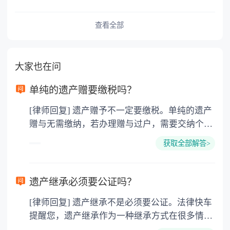
查看全部
大家也在问
单纯的遗产赠要缴税吗？
[律师回复] 遗产赠予不一定要缴税。单纯的遗产
赠与无需缴纳，若办理赠与过户，需要交纳个人
所得税、契税和公证费。赠与过户是没有增值税
获取全部解答>
的，因为赠与是被认为是无偿受赠的行为，所以
需要受赠人缴纳个人所得税，同时赠与过户也需
要缴纳公证费，具体如下： 1. 公证费：按房
遗产继承必须要公证吗？
价2%缴纳 2. 评估费：按房价0.5%缴纳
[律师回复] 遗产继承不是必须要公证。法律快车
3. 印花税：按房屋评估价的0.05%缴纳 4. 土
提醒您，遗产继承作为一种继承方式在很多情况
地增值税：按房价1%缴纳 5. 房屋产权登记费：
下都是不需要公证的，当然，如果需要公正的也