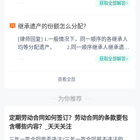
100元一件。
获取全部解答>
可以到专门的公证机构去办理，相关程序参照法
律依据。公证不是遗产继承的必经程序。但为了
以防对财产继承发生纠纷，可以对遗产继承进行
继承遗产的份额怎么分配？
公证。所以，只要合法就具有法律效力，不需要
[律师回复] 1.一般情况下，同一顺序的各继承人
公证。
均等分配遗产。 2.同一顺序继承人继承遗产
的份额，一般应当均等。 3.对生活有特殊困
获取全部解答>
难又缺乏劳动能力的继承人，分配遗产时，应当
予以照顾。 4.对被继承人尽了主要扶养义务
或者与被继承人共同生活的继承人，分配遗产
查看全部
时，可以多分。 5.有扶养能力和有扶养条件
的继承人，不尽扶养义务的，分配遗产时，应当
为你推荐
不分或者少分。 6.继承人协商同意的，也可
以不均等。
定期劳动合同如何签订？劳动合同的条款要包
含哪些内容？_天天关注
三年一签合同是否违法?三年一签合同是不违法的，