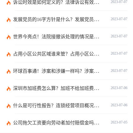
诉讼时效是如何定义的？法律诉讼有效期是多久？
2023-07-07
发展党员的16字方针是什么？发展党员程序有哪些？ 全球消息
2023-07-07
世界今亮点！法院接撤诉处理的情况是什么？离婚案件撤诉后什么时候可以再起诉？
2023-07-07
占用小区公共区域谁来管？占用小区公共区域违法吗？
2023-07-07
环球百事通！涉案和涉嫌一样吗？涉案金额多少可以立案？
2023-07-07
深圳市加班费怎么算？加班不给加班费应该怎么办？
2023-07-06
什么是可行性报告？连锁经营项目概况都有哪些内容？ 环球观察
2023-07-06
公司拖欠工资要向劳动者加付赔偿金吗？拖欠工资仲裁时效期间是如何规定的？
2023-07-05