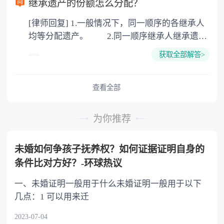
继承遗产的份额怎么分配？
公证。所以，只要合法就具有法律效力，不需要
[律师回复] 1.一般情况下，同一顺序的各继承人
公证。
均等分配遗产。 2.同一顺序继承人继承遗产
的份额，一般应当均等。 3.对生活有特殊困
获取全部解答>
难又缺乏劳动能力的继承人，分配遗产时，应当
予以照顾。 4.对被继承人尽了主要扶养义务
或者与被继承人共同生活的继承人，分配遗产
查看全部
时，可以多分。 5.有扶养能力和有扶养条件
的继承人，不尽扶养义务的，分配遗产时，应当
为你推荐
不分或者少分。 6.继承人协商同意的，也可
以不均等。
未婚如何争孩子抚养权？如何证据证明自身的
条件比对方好？-环球热议
一、未婚证明一般用于什么未婚证明一般用于以下
几点：1 可以用来迁
2023-07-04