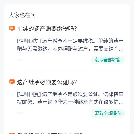
大家也在问
单纯的遗产赠要缴税吗？
[律师回复] 遗产赠予不一定要缴税。单纯的遗产
赠与无需缴纳，若办理赠与过户，需要交纳个人
所得税、契税和公证费。赠与过户是没有增值税
获取全部解答>
的，因为赠与是被认为是无偿受赠的行为，所以
需要受赠人缴纳个人所得税，同时赠与过户也需
要缴纳公证费，具体如下： 1. 公证费：按房
遗产继承必须要公证吗？
价2%缴纳 2. 评估费：按房价0.5%缴纳
[律师回复] 遗产继承不是必须要公证。法律快车
3. 印花税：按房屋评估价的0.05%缴纳 4. 土
提醒您，遗产继承作为一种继承方式在很多情况
地增值税：按房价1%缴纳 5. 房屋产权登记费：
下都是不需要公证的，当然，如果需要公正的也
100元一件。
获取全部解答>
可以到专门的公证机构去办理，相关程序参照法
律依据。公证不是遗产继承的必经程序。但为了
以防对财产继承发生纠纷，可以对遗产继承进行