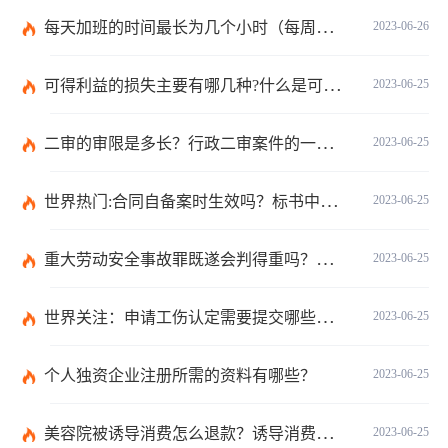
每天加班的时间最长为几个小时（每周加班不能超过多少小时）
2023-06-26
可得利益的损失主要有哪几种?什么是可得利益？|天天速读
2023-06-25
二审的审限是多长？行政二审案件的一般处理规则是什么?
2023-06-25
世界热门:合同自备案时生效吗？标书中的合同需要全部放上去吗？
2023-06-25
重大劳动安全事故罪既遂会判得重吗？重大劳动安全事故罪与玩忽职守罪的界限是什么？_世界速看
2023-06-25
世界关注：申请工伤认定需要提交哪些材料？提出工伤认定申请依据是什么？
2023-06-25
个人独资企业注册所需的资料有哪些？
2023-06-25
美容院被诱导消费怎么退款？诱导消费多少钱可以立案？ 当前短讯
2023-06-25