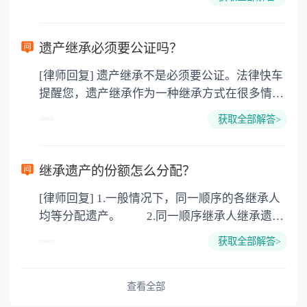
的，因为赠与是被认为是无偿受赠的行为，所以
需要受赠人缴纳个人所得税，同时赠与过户也需
要缴纳公证费，具体如下： 1. 公证费：按房
遗产继承必须要公证吗？
价2%缴纳 2. 评估费：按房价0.5%缴纳
[律师回复] 遗产继承不是必须要公证。法律快车
3. 印花税：按房屋评估价的0.05%缴纳 4. 土
提醒您，遗产继承作为一种继承方式在很多情况
地增值税：按房价1%缴纳 5. 房屋产权登记费：
下都是不需要公证的，当然，如果需要公正的也
100元一件。
获取全部解答>
可以到专门的公证机构去办理，相关程序参照法
律依据。公证不是遗产继承的必经程序。但为了
以防对财产继承发生纠纷，可以对遗产继承进行
继承遗产的份额怎么分配？
公证。所以，只要合法就具有法律效力，不需要
[律师回复] 1.一般情况下，同一顺序的各继承人
公证。
均等分配遗产。 2.同一顺序继承人继承遗产
的份额，一般应当均等。 3.对生活有特殊困
获取全部解答>
难又缺乏劳动能力的继承人，分配遗产时，应当
予以照顾。 4.对被继承人尽了主要扶养义务
或者与被继承人共同生活的继承人，分配遗产
查看全部
时，可以多分。 5.有扶养能力和有扶养条件