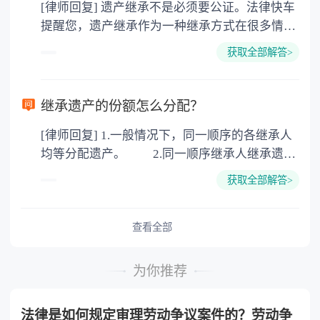
[律师回复] 遗产继承不是必须要公证。法律快车
3. 印花税：按房屋评估价的0.05%缴纳 4. 土
提醒您，遗产继承作为一种继承方式在很多情况
地增值税：按房价1%缴纳 5. 房屋产权登记费：
下都是不需要公证的，当然，如果需要公正的也
100元一件。
获取全部解答>
可以到专门的公证机构去办理，相关程序参照法
律依据。公证不是遗产继承的必经程序。但为了
以防对财产继承发生纠纷，可以对遗产继承进行
继承遗产的份额怎么分配？
公证。所以，只要合法就具有法律效力，不需要
[律师回复] 1.一般情况下，同一顺序的各继承人
公证。
均等分配遗产。 2.同一顺序继承人继承遗产
的份额，一般应当均等。 3.对生活有特殊困
获取全部解答>
难又缺乏劳动能力的继承人，分配遗产时，应当
予以照顾。 4.对被继承人尽了主要扶养义务
或者与被继承人共同生活的继承人，分配遗产
查看全部
时，可以多分。 5.有扶养能力和有扶养条件
的继承人，不尽扶养义务的，分配遗产时，应当
为你推荐
不分或者少分。 6.继承人协商同意的，也可
以不均等。
法律是如何规定审理劳动争议案件的？劳动争