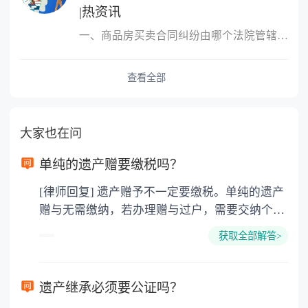
|热资讯
一、商品房买卖合同纠纷由哪个法院管辖?很多人的概念中，只要是房屋
查看全部
大家也在问
单纯的遗产赠要缴税吗？
[律师回复] 遗产赠予不一定要缴税。单纯的遗产
赠与无需缴纳，若办理赠与过户，需要交纳个人
所得税、契税和公证费。赠与过户是没有增值税
获取全部解答>
的，因为赠与是被认为是无偿受赠的行为，所以
需要受赠人缴纳个人所得税，同时赠与过户也需
要缴纳公证费，具体如下： 1. 公证费：按房
遗产继承必须要公证吗？
价2%缴纳 2. 评估费：按房价0.5%缴纳