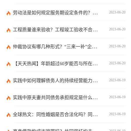
劳动法是如何规定服务期设定条件的？劳动法调整的劳动关系包含哪些呢？
2023-06-20
工程质量谁来验收？工程竣工验收不合格如何处理？-焦点关注
2023-06-20
仲裁协议有哪几种形式？“三来一补”企业的劳动仲裁争议申诉书主体是谁？-全球焦点
2023-06-20
【天天热闻】年龄超过60岁能否与所在单位建立劳动关系？领取退休金有哪些条件？
2023-06-20
实践中如何理解债务人的持续经营能力？有什么债务人财务的影响？
2023-06-19
实践中原夫妻共同债务承担规定是什么？离婚时债权分割依据是什么？
2023-06-19
全球热文：同性婚姻是否合法化吗？同性婚姻合法国家有哪些？
2023-06-19
2023-06-19