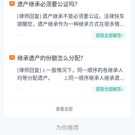
要缴纳公证费，具体如下： 1. 公证费：按房
遗产继承必须要公证吗？
价2%缴纳 2. 评估费：按房价0.5%缴纳
[律师回复] 遗产继承不是必须要公证。法律快车
3. 印花税：按房屋评估价的0.05%缴纳 4. 土
提醒您，遗产继承作为一种继承方式在很多情况
地增值税：按房价1%缴纳 5. 房屋产权登记费：
下都是不需要公证的，当然，如果需要公正的也
100元一件。
获取全部解答>
可以到专门的公证机构去办理，相关程序参照法
律依据。公证不是遗产继承的必经程序。但为了
以防对财产继承发生纠纷，可以对遗产继承进行
继承遗产的份额怎么分配？
公证。所以，只要合法就具有法律效力，不需要
[律师回复] 1.一般情况下，同一顺序的各继承人
公证。
均等分配遗产。 2.同一顺序继承人继承遗产
的份额，一般应当均等。 3.对生活有特殊困
获取全部解答>
难又缺乏劳动能力的继承人，分配遗产时，应当
予以照顾。 4.对被继承人尽了主要扶养义务
或者与被继承人共同生活的继承人，分配遗产
查看全部
时，可以多分。 5.有扶养能力和有扶养条件
的继承人，不尽扶养义务的，分配遗产时，应当
为你推荐
不分或者少分。 6.继承人协商同意的，也可