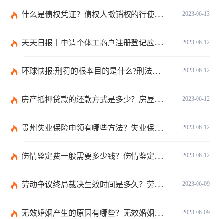
什么是债权凭证？债权人撤销权的行使和期限是多久？ 世界球精选
2023-06-13
天天日报丨申请个体工商户注册登记应当提交哪些文件？个体工商户条例第八条是什么？
2023-06-12
环球快报:刑罚的根本目的是什么?刑法和刑罚有区别吗?
2023-06-12
房产抵押贷款的还款方式是多少？房屋抵押合同书模板是怎样的？
2023-06-12
贵州失业保险申领有哪些方法？失业保险的申请方法分为几种？
2023-06-12
伤情鉴定费一般需要多少钱？伤情鉴定多久能做？
2023-06-12
劳动争议终局裁决生效时间是多久？劳动争议终局裁决可以起诉吗？
2023-06-09
无效婚姻产生的原因有哪些？无效婚姻出轨可以要求赔偿吗？ 当前滚动
2023-06-09