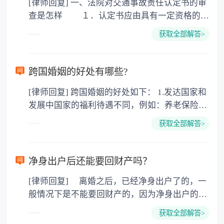
[律师回复] 一、法院对交通事故责任认定书的审
查是怎样 １．认定书应由具有一定资格的交
通警察作出； ２．交通事故认定书应当在一
获取全部解答>
定的期限内作出； ３．公布交通事故认定书
应遵循特定的程序。 实体上如何审查、判
断： １．对有证据认定事故责任时，审查责
跨国婚姻的好处有哪些?
任认定是否恰当； ２．没有证据认定事故责
[律师回复] 跨国婚姻的好处如下： 1.发达国家和
任时，审查责任的认定是否恰当； ３．审查
发展中国家的福利待遇不同，例如：养老保险
事故认定书的用语是否规范、适用法律条款是否
金，失业救济金。 子女在18周岁(美国、加拿大
正确、恰当； ４．审查法院判决、裁定据以
获取全部解答>
22周岁前)都具有教育费、医疗费全免，奶粉费
认定案件事实的证据是否正确，判决、裁定的结
和抚养费每周由政府发放200-400美圆不等，要
果是否恰当。 二、法律依据 《道路交通事
看具体国家和具体城市。 2.西方文化不同。男性
故处理程序规定》第六十条，公安机关交通管理
净身出户后还能要回财产吗？
没有中国文化的儒家思想，所谓男尊女卑，三从
部门Ｊ应当根据当事人的行为对发生道路交通事
[律师回复] 离婚之后，已经净身出户了的，一
四德，相对还有女权主义，对女权的保护。例
故所起的作用以及过错的严重程度，确定当事人
般情况下是不能要回财产的，因为净身出户的一
如：女性在怀孕和哺乳期所在单位的裁员受保
的责任。 （一）因一方当事人的过错导致道
方已经放弃了分割财产的权利，此时的财产已经
护，对女权尊重才能体现他们的绅士风度，西方
路交通事故的，承担全部责任； （二）因两
获取全部解答>
是对方的个人财产了，再没有权利要求分割财产
男性的浪漫，幽默和家庭的责任心强，除非不想
方或者两方以上当事人的过错发生道路交通事故