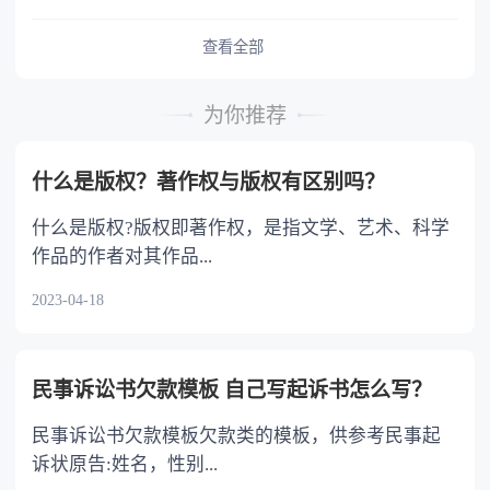
了。除非当初在离婚的时候，之所以选择净身出
结婚，一旦想建立家庭就会有经济基础后才考虑
的，根据其行为对事故发生的作用以及过错的严
户，是因为受到了对方的欺诈或者胁迫等等，那
查看全部
选择婚姻。 3.为孩子搭建的平台，因为将来孩子
重程度，分别承担主要责任、同等责任和次要责
么是可以在离婚之后的一年内，要求重新分割财
出国深造的费用远比现在的婚姻移民费用多很
任； （三）各方均无导致道路交通事故的过
产的。 法律依据：《最高人民法院关于适用
多，而且孩子一个人在外面的消费很大，还没有
错，属于交通意外事故的，各方均无责任。
为你推荐
〈中华人民共和国民法典〉婚姻家庭编的解释
家，最终也不会有公民卡。
一方当事人故意造成道路交通事故的，他方无责
(一)》 第七十条 夫妻双方协议离婚后就财产
任。
什么是版权？著作权与版权有区别吗？
分割问题反悔，请求撤销财产分割协议的，人民
法院应当受理。 人民法院审理后，未发现订
什么是版权?版权即著作权，是指文学、艺术、科学
立财产分割协议时存在欺诈、胁迫等情形的，应
作品的作者对其作品...
当依法驳回当事人的诉讼请求。
2023-04-18
民事诉讼书欠款模板 自己写起诉书怎么写？
民事诉讼书欠款模板欠款类的模板，供参考民事起
诉状原告:姓名，性别...