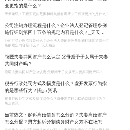
变更指的是什么？
2023-05-05
天天短讯！工程变更的范围和种类都有哪些？工程变更指的是什么？
继承遗产的份额怎么分配？
公司注销办理流程是什么？企业法人登记管理条例
2023-05-05
施行细则第四十五条的规定内容是什么？_天天精
选
公司注销办理流程是什么？企业法人登记管理条例施行细则第四十五
条的规定内容是什么？_天天精选
隐匿夫妻共同财产怎么认定 父母赠予子女属于夫妻
共同财产吗？
隐匿夫妻共同财产怎么认定 父母赠予子女属于夫妻共同财产吗？
税务行政处罚方式及幅度是什么？虚开发票行为指
的是哪些行为？|焦点资讯
税务行政处罚方式及幅度是什么？虚开发票行为指的是哪些行为？|
焦点资讯
当前热文：起诉离婚债务怎么分割？夫妻离婚财产
怎么分配？男方起诉分割债务财产女方不在场怎么
判？