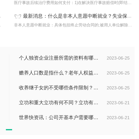
提条件
医疗事故后续治疗费用如何支付：1)在解决医疗事故赔偿时(即结案时)
最新消息：什么是非本人意愿中断就业？失业保险的法律条例有哪些？
个人账户总额&divi
非本人意愿中断就业：具体包括终止劳动合同的;被用人单位解除劳动合
个人独资企业注册所需的资料有哪些？
2023-06-25
赡养人口数是指什么？老年人权益保障法第十四条的内容是什么？
2023-06-25
收养继子女的不受哪些条件限制？居民收养登记不受限制的情形有哪些？_热议
2023-06-25
立功和重大立功有何不同？立功有什么好处？
2023-06-21
世界快资讯：公司开基本户需要哪些资料？开基本户的程序是什么？
2023-06-21