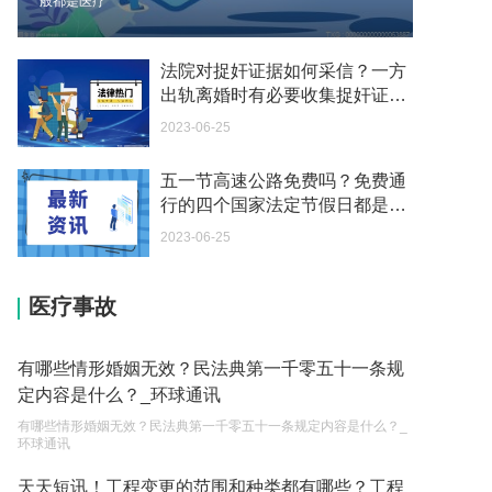
般都是医疗
2023-05-04
如何续签居住证 我的1月7日到期
法院对捉奸证据如何采信？一方
2023-05-04
出轨离婚时有必要收集捉奸证据
吗？
2023-06-25
中介说商务签转工作签证合法吗 应该向哪个国家机
关报案？
五一节高速公路免费吗？免费通
2023-05-04
行的四个国家法定节假日都是什
么？
你好 我需要申请去美国结婚的签证 过程是什么？
2023-06-25
2023-05-04
医疗事故
代理权的产生原因是什么？当我国没有外贸经营权
的企业委托外贸公司进出口贸易时，相关当事人的
权利和责任是什么？
2023-05-04
有哪些情形婚姻无效？民法典第一千零五十一条规
定内容是什么？_环球通讯
单纯的遗产赠要缴税吗？
有哪些情形婚姻无效？民法典第一千零五十一条规定内容是什么？_
2023-05-05
环球通讯
遗产继承必须要公证吗？
天天短讯！工程变更的范围和种类都有哪些？工程