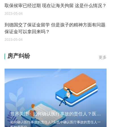
到德国交了保证金留学 但是孩子的精神方面有问题
保证金可以拿回来吗？
2023-05-04
我想问一下申请护照需要带什么证件？
2023-05-04
您好：请问从国外进口的费钢税率是多少？非常感
房产纠纷
更多
谢！
2023-05-04
外国旅游签证可以在中国大使馆登记结婚吗？
2023-05-04
我可以在苏州申请护照吗？我所在的地方是云南
2023-05-04
世界关注：如何确认医疗事故的责任人？医疗事故责任认定在哪个部门？
你好 我想问一下外国人来这里工作没有护照该怎么
办？
如何确认医疗事故的责任人?实践中确认医疗事故的责任人一