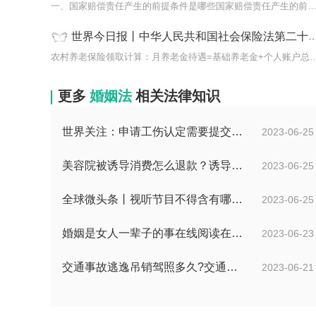
一、国家赔偿责任产生的前提条件是哪些国家赔偿责任产生的前
世界今日报丨中华人民共和国社会保险法第二十一条是什么？农村社会养老保险待遇由什么组成的？
农村养老保险领取计算：月养老金待遇=基础养老金+
更多
婚姻法
相关法律知识
世界关注：申请工伤认定需要提交哪些材料？提出工伤认定申请依据是什么？
2023-06-25
美容院被诱导消费怎么退款？诱导消费多少钱可以立案？ 当前短讯
2023-06-25
全球微头条丨视听节目不得含有哪些内容？网络视听监管新规的内容是什么？
2023-06-25
婚姻是女人一辈子的事在线阅读在哪看？婚姻是女人一辈子的事讲的什么？|环球今日报
2023-06-23
交通事故逃逸吊销驾照多久?交通事故逃逸的认定标准是什么?-世界独家
2023-06-21