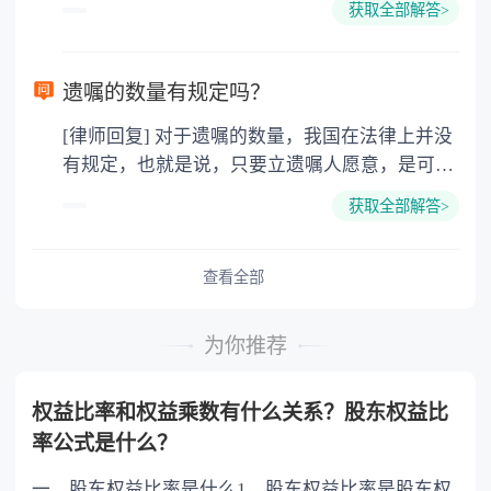
护，对女权尊重才能体现他们的绅士风度，西方
获取全部解答>
是对方的个人财产了，再没有权利要求分割财产
男性的浪漫，幽默和家庭的责任心强，除非不想
了。除非当初在离婚的时候，之所以选择净身出
结婚，一旦想建立家庭就会有经济基础后才考虑
户，是因为受到了对方的欺诈或者胁迫等等，那
选择婚姻。 3.为孩子搭建的平台，因为将来孩子
遗嘱的数量有规定吗？
么是可以在离婚之后的一年内，要求重新分割财
出国深造的费用远比现在的婚姻移民费用多很
[律师回复] 对于遗嘱的数量，我国在法律上并没
产的。 法律依据：《最高人民法院关于适用
多，而且孩子一个人在外面的消费很大，还没有
有规定，也就是说，只要立遗嘱人愿意，是可以
〈中华人民共和国民法典〉婚姻家庭编的解释
家，最终也不会有公民卡。
立成百上千份遗嘱的，只不过并不会都生效的，
(一)》 第七十条 夫妻双方协议离婚后就财产
获取全部解答>
如果遗嘱内容有互相抵触的，那么以后一份遗嘱
分割问题反悔，请求撤销财产分割协议的，人民
为主如果立有公证遗嘱，那么以最后一份公证遗
法院应当受理。 人民法院审理后，未发现订
嘱为准。 法律依据：《中华人民共和国民法
查看全部
立财产分割协议时存在欺诈、胁迫等情形的，应
典》 第一千一百四十二条 遗嘱人可以撤
当依法驳回当事人的诉讼请求。
回、变更自己所立的遗嘱。 立遗嘱后，遗嘱
为你推荐
人实施与遗嘱内容相反的民事法律行为的，视为
对遗嘱相关内容的撤回。 立有数份遗嘱，内
权益比率和权益乘数有什么关系？股东权益比
容相抵触的，以最后的遗嘱为准。
率公式是什么？
一、股东权益比率是什么1、股东权益比率是股东权