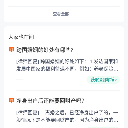
查看全部
大家也在问
跨国婚姻的好处有哪些?
[律师回复] 跨国婚姻的好处如下： 1.发达国家和
发展中国家的福利待遇不同，例如：养老保险
金，失业救济金。 子女在18周岁(美国、加拿大
获取全部解答>
22周岁前)都具有教育费、医疗费全免，奶粉费
和抚养费每周由政府发放200-400美圆不等，要
看具体国家和具体城市。 2.西方文化不同。男性
净身出户后还能要回财产吗？
没有中国文化的儒家思想，所谓男尊女卑，三从
[律师回复] 离婚之后，已经净身出户了的，一
四德，相对还有女权主义，对女权的保护。例
般情况下是不能要回财产的，因为净身出户的一
如：女性在怀孕和哺乳期所在单位的裁员受保
方已经放弃了分割财产的权利，此时的财产已经