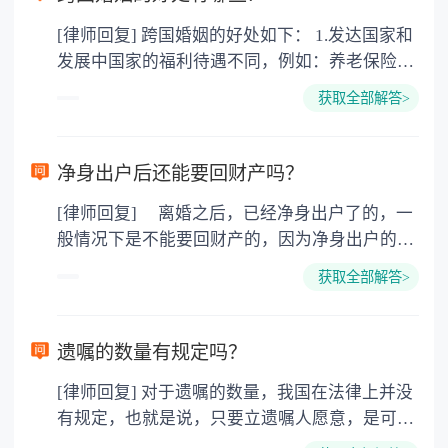
[律师回复] 跨国婚姻的好处如下： 1.发达国家和
发展中国家的福利待遇不同，例如：养老保险
金，失业救济金。 子女在18周岁(美国、加拿大
获取全部解答>
22周岁前)都具有教育费、医疗费全免，奶粉费
和抚养费每周由政府发放200-400美圆不等，要
看具体国家和具体城市。 2.西方文化不同。男性
净身出户后还能要回财产吗？
没有中国文化的儒家思想，所谓男尊女卑，三从
[律师回复] 离婚之后，已经净身出户了的，一
四德，相对还有女权主义，对女权的保护。例
般情况下是不能要回财产的，因为净身出户的一
如：女性在怀孕和哺乳期所在单位的裁员受保
方已经放弃了分割财产的权利，此时的财产已经
护，对女权尊重才能体现他们的绅士风度，西方
获取全部解答>
是对方的个人财产了，再没有权利要求分割财产
男性的浪漫，幽默和家庭的责任心强，除非不想
了。除非当初在离婚的时候，之所以选择净身出
结婚，一旦想建立家庭就会有经济基础后才考虑
户，是因为受到了对方的欺诈或者胁迫等等，那
选择婚姻。 3.为孩子搭建的平台，因为将来孩子
遗嘱的数量有规定吗？
么是可以在离婚之后的一年内，要求重新分割财
出国深造的费用远比现在的婚姻移民费用多很
[律师回复] 对于遗嘱的数量，我国在法律上并没
产的。 法律依据：《最高人民法院关于适用
多，而且孩子一个人在外面的消费很大，还没有
有规定，也就是说，只要立遗嘱人愿意，是可以
〈中华人民共和国民法典〉婚姻家庭编的解释
家，最终也不会有公民卡。
立成百上千份遗嘱的，只不过并不会都生效的，
(一)》 第七十条 夫妻双方协议离婚后就财产