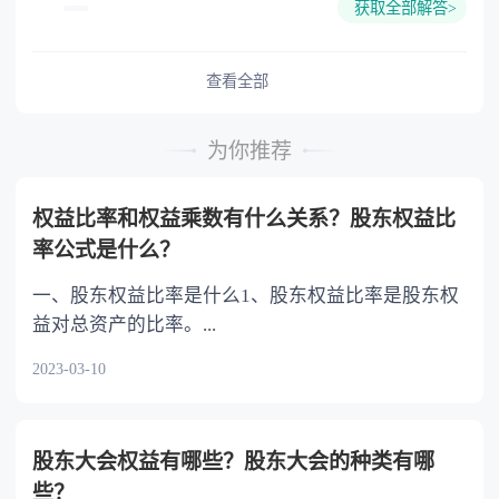
获取全部解答>
如果遗嘱内容有互相抵触的，那么以后一份遗嘱
分割问题反悔，请求撤销财产分割协议的，人民
为主如果立有公证遗嘱，那么以最后一份公证遗
法院应当受理。 人民法院审理后，未发现订
嘱为准。 法律依据：《中华人民共和国民法
查看全部
立财产分割协议时存在欺诈、胁迫等情形的，应
典》 第一千一百四十二条 遗嘱人可以撤
当依法驳回当事人的诉讼请求。
回、变更自己所立的遗嘱。 立遗嘱后，遗嘱
为你推荐
人实施与遗嘱内容相反的民事法律行为的，视为
对遗嘱相关内容的撤回。 立有数份遗嘱，内
权益比率和权益乘数有什么关系？股东权益比
容相抵触的，以最后的遗嘱为准。
率公式是什么？
一、股东权益比率是什么1、股东权益比率是股东权
益对总资产的比率。...
2023-03-10
股东大会权益有哪些？股东大会的种类有哪
些？