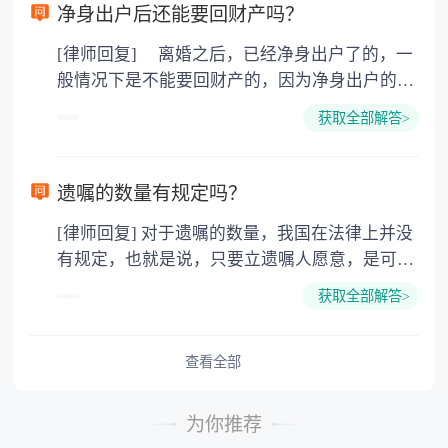
看具体国家和具体城市。 2.西方文化不同。男性
净身出户后还能要回财产吗？
没有中国文化的儒家思想，所谓男尊女卑，三从
[律师回复] 离婚之后，已经净身出户了的，一
四德，相对还有女权主义，对女权的保护。例
般情况下是不能要回财产的，因为净身出户的一
如：女性在怀孕和哺乳期所在单位的裁员受保
方已经放弃了分割财产的权利，此时的财产已经
护，对女权尊重才能体现他们的绅士风度，西方
获取全部解答>
是对方的个人财产了，再没有权利要求分割财产
男性的浪漫，幽默和家庭的责任心强，除非不想
了。除非当初在离婚的时候，之所以选择净身出
结婚，一旦想建立家庭就会有经济基础后才考虑
户，是因为受到了对方的欺诈或者胁迫等等，那
选择婚姻。 3.为孩子搭建的平台，因为将来孩子
遗嘱的数量有规定吗？
么是可以在离婚之后的一年内，要求重新分割财
出国深造的费用远比现在的婚姻移民费用多很
[律师回复] 对于遗嘱的数量，我国在法律上并没
产的。 法律依据：《最高人民法院关于适用
多，而且孩子一个人在外面的消费很大，还没有
有规定，也就是说，只要立遗嘱人愿意，是可以
〈中华人民共和国民法典〉婚姻家庭编的解释
家，最终也不会有公民卡。
立成百上千份遗嘱的，只不过并不会都生效的，
(一)》 第七十条 夫妻双方协议离婚后就财产
获取全部解答>
如果遗嘱内容有互相抵触的，那么以后一份遗嘱
分割问题反悔，请求撤销财产分割协议的，人民
为主如果立有公证遗嘱，那么以最后一份公证遗
法院应当受理。 人民法院审理后，未发现订
嘱为准。 法律依据：《中华人民共和国民法
查看全部
立财产分割协议时存在欺诈、胁迫等情形的，应
典》 第一千一百四十二条 遗嘱人可以撤
当依法驳回当事人的诉讼请求。
回、变更自己所立的遗嘱。 立遗嘱后，遗嘱
为你推荐
人实施与遗嘱内容相反的民事法律行为的，视为