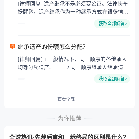
[律师回复] 遗产继承不是必须要公证。法律快车
3. 印花税：按房屋评估价的0.05%缴纳 4. 土
提醒您，遗产继承作为一种继承方式在很多情况
地增值税：按房价1%缴纳 5. 房屋产权登记费：
下都是不需要公证的，当然，如果需要公正的也
100元一件。
获取全部解答>
可以到专门的公证机构去办理，相关程序参照法
律依据。公证不是遗产继承的必经程序。但为了
以防对财产继承发生纠纷，可以对遗产继承进行
继承遗产的份额怎么分配？
公证。所以，只要合法就具有法律效力，不需要
[律师回复] 1.一般情况下，同一顺序的各继承人
公证。
均等分配遗产。 2.同一顺序继承人继承遗产
的份额，一般应当均等。 3.对生活有特殊困
获取全部解答>
难又缺乏劳动能力的继承人，分配遗产时，应当
予以照顾。 4.对被继承人尽了主要扶养义务
或者与被继承人共同生活的继承人，分配遗产
查看全部
时，可以多分。 5.有扶养能力和有扶养条件
的继承人，不尽扶养义务的，分配遗产时，应当
为你推荐
不分或者少分。 6.继承人协商同意的，也可
以不均等。
全球热讯:先裁后审和一裁终局的区别是什么？