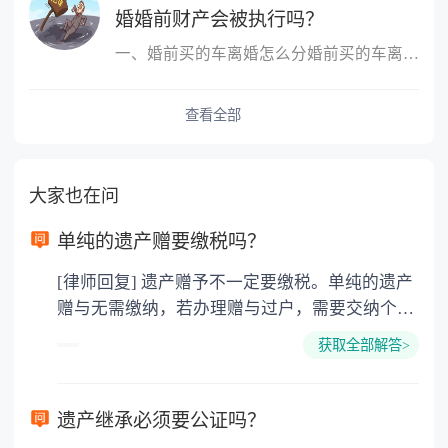
婚婚前财产会被执行吗？
一、婚前买的车离婚怎么分婚前买的车离婚，除另有约定外，一般归个
查看全部
大家也在问
单纯的遗产赠要缴税吗？
[律师回复] 遗产赠予不一定要缴税。单纯的遗产
赠与无需缴纳，若办理赠与过户，需要交纳个人
所得税、契税和公证费。赠与过户是没有增值税
获取全部解答>
的，因为赠与是被认为是无偿受赠的行为，所以
需要受赠人缴纳个人所得税，同时赠与过户也需
要缴纳公证费，具体如下： 1. 公证费：按房
遗产继承必须要公证吗？
价2%缴纳 2. 评估费：按房价0.5%缴纳