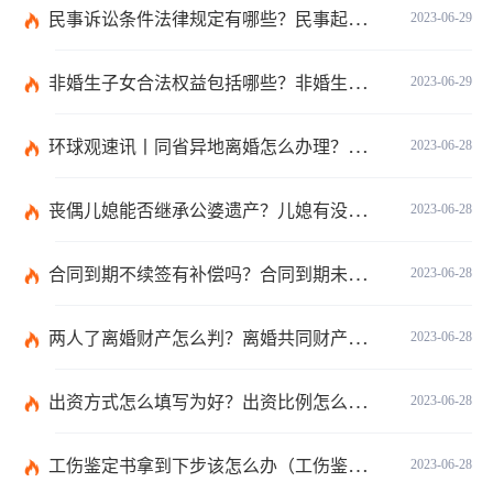
民事诉讼条件法律规定有哪些？民事起诉的流程的是怎样的？
2023-06-29
非婚生子女合法权益包括哪些？非婚生子女继承财产的条件是什么？ 全球热点评
2023-06-29
环球观速讯丨同省异地离婚怎么办理？夫妻异地离婚须准备哪些资料？
2023-06-28
丧偶儿媳能否继承公婆遗产？儿媳有没有赡养老人的义务？
2023-06-28
合同到期不续签有补偿吗？合同到期未提前30天通知怎么赔偿？ 当前速看
2023-06-28
两人了离婚财产怎么判？离婚共同财产有哪些？_焦点快报
2023-06-28
出资方式怎么填写为好？出资比例怎么填写？
2023-06-28
工伤鉴定书拿到下步该怎么办（工伤鉴定后要是对伤残等级结论不服怎么办）
2023-06-28