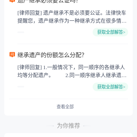
遗产继承必须要公证吗？
价2%缴纳 2. 评估费：按房价0.5%缴纳
[律师回复] 遗产继承不是必须要公证。法律快车
3. 印花税：按房屋评估价的0.05%缴纳 4. 土
提醒您，遗产继承作为一种继承方式在很多情况
地增值税：按房价1%缴纳 5. 房屋产权登记费：
下都是不需要公证的，当然，如果需要公正的也
100元一件。
获取全部解答>
可以到专门的公证机构去办理，相关程序参照法
律依据。公证不是遗产继承的必经程序。但为了
以防对财产继承发生纠纷，可以对遗产继承进行
继承遗产的份额怎么分配？
公证。所以，只要合法就具有法律效力，不需要
[律师回复] 1.一般情况下，同一顺序的各继承人
公证。
均等分配遗产。 2.同一顺序继承人继承遗产
的份额，一般应当均等。 3.对生活有特殊困
获取全部解答>
难又缺乏劳动能力的继承人，分配遗产时，应当
予以照顾。 4.对被继承人尽了主要扶养义务
或者与被继承人共同生活的继承人，分配遗产
查看全部
时，可以多分。 5.有扶养能力和有扶养条件
的继承人，不尽扶养义务的，分配遗产时，应当
为你推荐
不分或者少分。 6.继承人协商同意的，也可