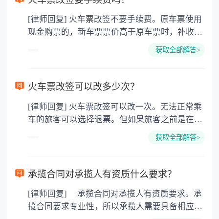
[律师回复] 火车票改签不要手续费。原车票使用
现金购票的，新车票票价高于原车票时，补收差
额；新车票票价低于原车票时，退还差额，对差
获取全部解答>
额部分核收退票费并执行现行退票费标准（均为
现金）。原车票在铁路售票窗口使用银行卡购
票，或者在12306网站使用在线支付工具购票
火车票改签可以改多少次？
的，按发卡银行或在线支付工具相关规定，新车
[律师回复] 火车票改签可以改一次。无法正常乘
票票价高于原车票时，请使用银行卡支付新车票
车的旅客可以选择退票。但如果旅客之前是在列
全额票款，原车票票款在规定时间退回原购票时
车开车后改签的，就不可以再退票了。有运输能
所使用的银行卡或在线支付工具；新车票票价低
获取全部解答>
力的前提下，开车前48小时（不含）以上，可改
于原车票时，退还差额，对差额部分核收退票费
签预售期内的其他列车；开车前48小时以内，可
并执行现行退票费标准，应退票款在规定时间退
改签开车前的其他列车，也可改签开车后至票面
回原购票时所使用的银行卡或在线支付工具。
承揽合同对承揽人有资质什么要求？
日期当日24：00之间的其他列车；不办理票面日
[律师回复] 承揽合同对承揽人有资质要求。承
期次日及以后的改签；开车之后，旅客仍可改签
揽合同要求专业性，所以承揽人需要具备相应的
当日其他列车，但只能在票面发站办理改签，且