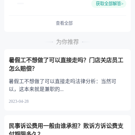
资质。 《中华人民共和国民法典》第七百七
开车后改签的车票不能退票。已经办理变更到站
获取全部解答>
十二条，承揽人应当以自己的设备、技术和劳
的车票，不再办理改签。
力，完成主要工作，但是当事人另有约定的除
外。承揽人将其承揽的主要工作交由第三人完成
查看全部
的，应当就该第三人完成的工作成果向定作人负
责未经定作人同意的，定作人也可以解除合同。
为你推荐
第七百八十条，承揽人完成工作的，应当向
定作人交付工作成果，并提交必要的技术资料和
暑假工不想做了可以直接走吗？门店关店员工
有关质量证明。定作人应当验收该工作成果。
怎么赔偿？
暑假工不想做了可以直接走吗法律分析：当然可
以，这本来就是兼职的...
2023-04-28
民事诉讼费用一般由谁承担？败诉方诉讼费支
付期限多久？