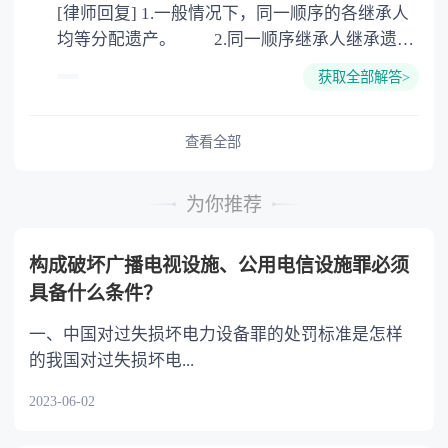
[律师回复] 1.一般情况下，同一顺序的各继承人
公证。
均等分配遗产。 2.同一顺序继承人继承遗产
的份额，一般应当均等。 3.对生活有特殊困
获取全部解答>
难又缺乏劳动能力的继承人，分配遗产时，应当
予以照顾。 4.对被继承人尽了主要扶养义务
或者与被继承人共同生活的继承人，分配遗产
查看全部
时，可以多分。 5.有扶养能力和有扶养条件
的继承人，不尽扶养义务的，分配遗产时，应当
为你推荐
不分或者少分。 6.继承人协商同意的，也可
以不均等。
构成破坏广播电视设施、公用电信设施罪必须
具备什么条件？
一、中国对过失损坏电力设备罪的处罚标准是怎样
的我国对过失损坏电...
2023-06-02