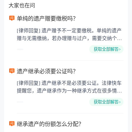
大家也在问
单纯的遗产赠要缴税吗？
[律师回复] 遗产赠予不一定要缴税。单纯的遗产
赠与无需缴纳，若办理赠与过户，需要交纳个人
所得税、契税和公证费。赠与过户是没有增值税
获取全部解答>
的，因为赠与是被认为是无偿受赠的行为，所以
需要受赠人缴纳个人所得税，同时赠与过户也需
要缴纳公证费，具体如下： 1. 公证费：按房
遗产继承必须要公证吗？
价2%缴纳 2. 评估费：按房价0.5%缴纳
[律师回复] 遗产继承不是必须要公证。法律快车
3. 印花税：按房屋评估价的0.05%缴纳 4. 土
提醒您，遗产继承作为一种继承方式在很多情况
地增值税：按房价1%缴纳 5. 房屋产权登记费：
下都是不需要公证的，当然，如果需要公正的也
100元一件。
获取全部解答>
可以到专门的公证机构去办理，相关程序参照法
律依据。公证不是遗产继承的必经程序。但为了
以防对财产继承发生纠纷，可以对遗产继承进行
继承遗产的份额怎么分配？
公证。所以，只要合法就具有法律效力，不需要