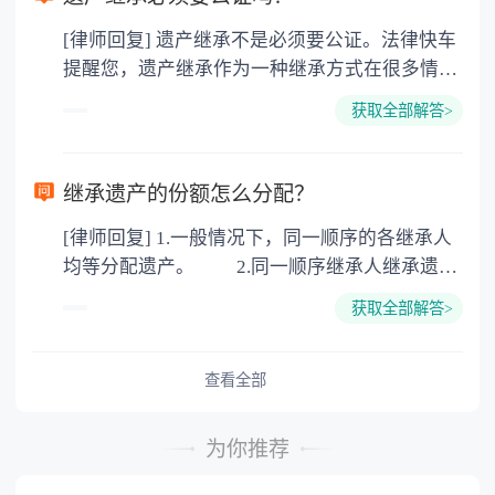
价2%缴纳 2. 评估费：按房价0.5%缴纳
[律师回复] 遗产继承不是必须要公证。法律快车
3. 印花税：按房屋评估价的0.05%缴纳 4. 土
提醒您，遗产继承作为一种继承方式在很多情况
地增值税：按房价1%缴纳 5. 房屋产权登记费：
下都是不需要公证的，当然，如果需要公正的也
100元一件。
获取全部解答>
可以到专门的公证机构去办理，相关程序参照法
律依据。公证不是遗产继承的必经程序。但为了
以防对财产继承发生纠纷，可以对遗产继承进行
继承遗产的份额怎么分配？
公证。所以，只要合法就具有法律效力，不需要
[律师回复] 1.一般情况下，同一顺序的各继承人
公证。
均等分配遗产。 2.同一顺序继承人继承遗产
的份额，一般应当均等。 3.对生活有特殊困
获取全部解答>
难又缺乏劳动能力的继承人，分配遗产时，应当
予以照顾。 4.对被继承人尽了主要扶养义务
或者与被继承人共同生活的继承人，分配遗产
查看全部
时，可以多分。 5.有扶养能力和有扶养条件
的继承人，不尽扶养义务的，分配遗产时，应当
为你推荐
不分或者少分。 6.继承人协商同意的，也可