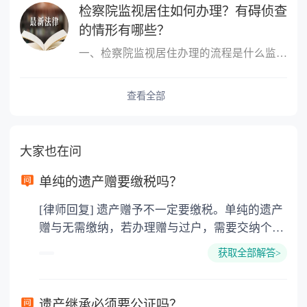
检察院监视居住如何办理？有碍侦查
的情形有哪些？
一、检察院监视居住办理的流程是什么监视居住应当在犯罪嫌疑人、被...
查看全部
大家也在问
单纯的遗产赠要缴税吗？
[律师回复] 遗产赠予不一定要缴税。单纯的遗产
赠与无需缴纳，若办理赠与过户，需要交纳个人
所得税、契税和公证费。赠与过户是没有增值税
获取全部解答>
的，因为赠与是被认为是无偿受赠的行为，所以
需要受赠人缴纳个人所得税，同时赠与过户也需
要缴纳公证费，具体如下： 1. 公证费：按房
遗产继承必须要公证吗？