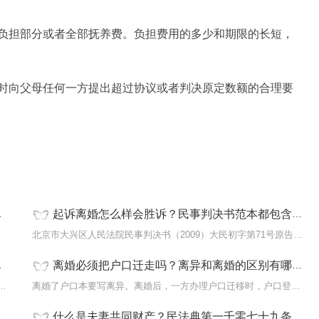
负担部分或者全部抚养费。负担费用的多少和期限的长短，
时向父母任何一方提出超过协议或者判决原定数额的合理要
起诉离婚怎么样会胜诉？民事判决书范本都包含什么内容？
...
北京市大兴区人民法院民事判决书（2009）大民初字第71号原告滑XX,男...
离婚必须把户口迁走吗？离异和离婚的区别有哪些？
一方不同意,多长时间可以判离如果协商不成可以...
离婚了户口本要写离异。离婚后，一方办理户口迁移时，户口登记机关...
什么是夫妻共同财产？民法典第一千零七十九条的内容是什么？