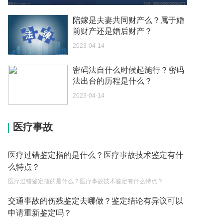
2023-03-13
陪嫁是夫妻共同财产么？属于婚
生育保险交满一年才可以报销吗？
前财产还是婚后财产？
2023-03-13
2023-04-14
节假日免费时段到底是如何算起的呢？
密码法自什么时候起施行？密码
2023-03-13
法出台的历程是什么？
驾驶机动车在市区逆行的怎么罚款和扣分呢？
2023-04-14
2023-03-13
法院对交通事故责任认定书是如何审查的？
医疗事故
2023-04-11
医疗过错鉴定指的是什么？医疗事故技术鉴定有什
跨国婚姻的好处有哪些?
么特点？
2023-03-21
医疗过错鉴定指的是什么？医疗事故技术鉴定有什么特点？
净身出户后还能要回财产吗？
交通事故的伤残鉴定去哪做？鉴定结论有异议可以
2023-03-15
申请重新鉴定吗？