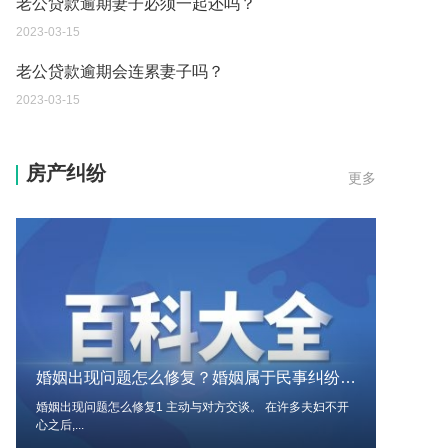
2023-03-15
老公贷款逾期会连累妻子吗？
2023-03-15
证据规则都有哪些呢？哪些不能作为证据呢？
2023-03-13
房产纠纷
更多
房产税是一年交一次吗？房产税的税率是多少呢？
2023-03-13
确定和调整最低工资标准的影响因素有哪些呢？
2023-03-13
由于工作疏忽发生技术性差错而造成多缴或误缴税
款的可以申请退税吗？
婚姻出现问题怎么修复？婚姻属于民事纠纷吗？
2023-03-13
婚姻出现问题怎么修复1 主动与对方交谈。 在许多夫妇不开
心之后,...
直接提起行政诉讼的诉讼时效是多久呢？