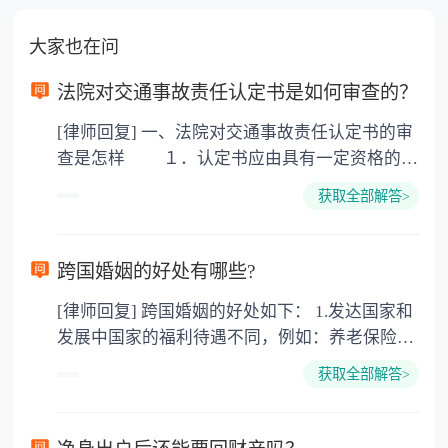
大家也在问
法院对交通事故责任认定书是如何审查的？
[律师回复] 一、法院对交通事故责任认定书的审
查是怎样 １．认定书应由具有一定资格的交
通警察作出； ２．交通事故认定书应当在一
获取全部解答>
定的期限内作出； ３．公布交通事故认定书
应遵循特定的程序。 实体上如何审查、判
断： １．对有证据认定事故责任时，审查责
跨国婚姻的好处有哪些?
任认定是否恰当； ２．没有证据认定事故责
[律师回复] 跨国婚姻的好处如下： 1.发达国家和
任时，审查责任的认定是否恰当； ３．审查
发展中国家的福利待遇不同，例如：养老保险
事故认定书的用语是否规范、适用法律条款是否
金，失业救济金。 子女在18周岁(美国、加拿大
正确、恰当； ４．审查法院判决、裁定据以
获取全部解答>
22周岁前)都具有教育费、医疗费全免，奶粉费
认定案件事实的证据是否正确，判决、裁定的结
和抚养费每周由政府发放200-400美圆不等，要
果是否恰当。 二、法律依据 《道路交通事
看具体国家和具体城市。 2.西方文化不同。男性
故处理程序规定》第六十条，公安机关交通管理