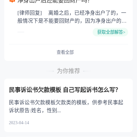
净身出户后还能要回财产吗？
没有中国文化的儒家思想，所谓男尊女卑，三从
部门Ｊ应当根据当事人的行为对发生道路交通事
[律师回复] 离婚之后，已经净身出户了的，一
四德，相对还有女权主义，对女权的保护。例
故所起的作用以及过错的严重程度，确定当事人
般情况下是不能要回财产的，因为净身出户的一
如：女性在怀孕和哺乳期所在单位的裁员受保
的责任。 （一）因一方当事人的过错导致道
方已经放弃了分割财产的权利，此时的财产已经
护，对女权尊重才能体现他们的绅士风度，西方
路交通事故的，承担全部责任； （二）因两
获取全部解答>
是对方的个人财产了，再没有权利要求分割财产
男性的浪漫，幽默和家庭的责任心强，除非不想
方或者两方以上当事人的过错发生道路交通事故
了。除非当初在离婚的时候，之所以选择净身出
结婚，一旦想建立家庭就会有经济基础后才考虑
的，根据其行为对事故发生的作用以及过错的严
户，是因为受到了对方的欺诈或者胁迫等等，那
查看全部
选择婚姻。 3.为孩子搭建的平台，因为将来孩子
重程度，分别承担主要责任、同等责任和次要责
么是可以在离婚之后的一年内，要求重新分割财
出国深造的费用远比现在的婚姻移民费用多很
任； （三）各方均无导致道路交通事故的过
产的。 法律依据：《最高人民法院关于适用
多，而且孩子一个人在外面的消费很大，还没有
错，属于交通意外事故的，各方均无责任。
为你推荐
〈中华人民共和国民法典〉婚姻家庭编的解释
家，最终也不会有公民卡。
一方当事人故意造成道路交通事故的，他方无责
(一)》 第七十条 夫妻双方协议离婚后就财产
任。
民事诉讼书欠款模板 自己写起诉书怎么写？
分割问题反悔，请求撤销财产分割协议的，人民
法院应当受理。 人民法院审理后，未发现订
民事诉讼书欠款模板欠款类的模板，供参考民事起
立财产分割协议时存在欺诈、胁迫等情形的，应
诉状原告:姓名，性别...
当依法驳回当事人的诉讼请求。
2023-04-14