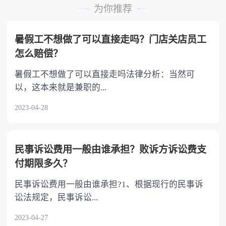
责未经定作人同意的，定作人也可以解除合同。
为你推荐
第七百八十条，承揽人完成工作的，应当向
定作人交付工作成果，并提交必要的技术资料和
暑假工不想做了可以直接走吗？门店关店员工
有关质量证明。定作人应当验收该工作成果。
怎么赔偿？
暑假工不想做了可以直接走吗法律分析：当然可
以，这本来就是兼职的...
2023-04-28
民事诉讼费用一般由谁承担？败诉方诉讼费支
付期限多久？
民事诉讼费用一般由谁承担?1、根据现行的民事诉
讼法规定，民事诉讼...
2023-04-27