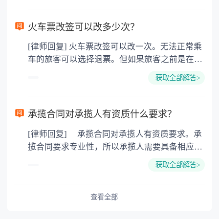
现金）。原车票在铁路售票窗口使用银行卡购
票，或者在12306网站使用在线支付工具购票
火车票改签可以改多少次？
的，按发卡银行或在线支付工具相关规定，新车
[律师回复] 火车票改签可以改一次。无法正常乘
票票价高于原车票时，请使用银行卡支付新车票
车的旅客可以选择退票。但如果旅客之前是在列
全额票款，原车票票款在规定时间退回原购票时
车开车后改签的，就不可以再退票了。有运输能
所使用的银行卡或在线支付工具；新车票票价低
获取全部解答>
力的前提下，开车前48小时（不含）以上，可改
于原车票时，退还差额，对差额部分核收退票费
签预售期内的其他列车；开车前48小时以内，可
并执行现行退票费标准，应退票款在规定时间退
改签开车前的其他列车，也可改签开车后至票面
回原购票时所使用的银行卡或在线支付工具。
承揽合同对承揽人有资质什么要求？
日期当日24：00之间的其他列车；不办理票面日
[律师回复] 承揽合同对承揽人有资质要求。承
期次日及以后的改签；开车之后，旅客仍可改签
揽合同要求专业性，所以承揽人需要具备相应的
当日其他列车，但只能在票面发站办理改签，且
资质。 《中华人民共和国民法典》第七百七
开车后改签的车票不能退票。已经办理变更到站
获取全部解答>
十二条，承揽人应当以自己的设备、技术和劳
的车票，不再办理改签。
力，完成主要工作，但是当事人另有约定的除
外。承揽人将其承揽的主要工作交由第三人完成
查看全部
的，应当就该第三人完成的工作成果向定作人负