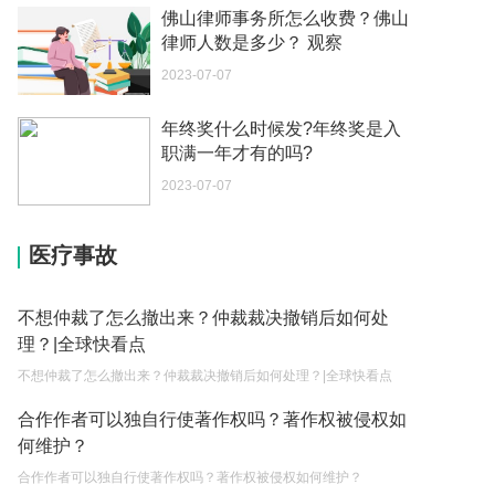
如何续签居住证 我的1月7日到期
佛山律师事务所怎么收费？佛山
2023-05-04
律师人数是多少？ 观察
2023-07-07
中介说商务签转工作签证合法吗 应该向哪个国家机
关报案？
年终奖什么时候发?年终奖是入
2023-05-04
职满一年才有的吗?
你好 我需要申请去美国结婚的签证 过程是什么？
2023-07-07
2023-05-04
医疗事故
代理权的产生原因是什么？当我国没有外贸经营权
的企业委托外贸公司进出口贸易时，相关当事人的
权利和责任是什么？
2023-05-04
不想仲裁了怎么撤出来？仲裁裁决撤销后如何处
理？|全球快看点
单纯的遗产赠要缴税吗？
不想仲裁了怎么撤出来？仲裁裁决撤销后如何处理？|全球快看点
2023-05-05
合作作者可以独自行使著作权吗？著作权被侵权如
遗产继承必须要公证吗？
何维护？
2023-05-05
合作作者可以独自行使著作权吗？著作权被侵权如何维护？