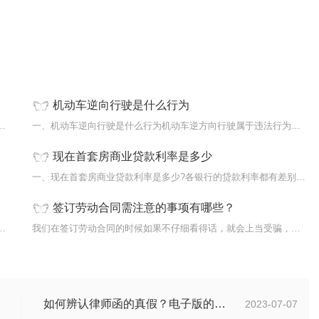
机动车逆向行驶是什么行为
算标准是什么?离婚财产分割的标准是以公平平
一、机动车逆向行驶是什么行为机动车逆方向行驶属于违法行为。汽车逆向
现在首套房商业贷款利率是多少
了主刑
一、现在首套房商业贷款利率是多少?各银行的贷款利率都有差别，贷款利
签订劳动合同需注意的事项有哪些？
么交？1、深圳本地违章持《交通违法行为处罚
我们在签订劳动合同的时候如果不仔细看得话，就会上当受骗，自己的利益
如何辨认律师函的真假？电子版的律师函是真的吗？
2023-07-07