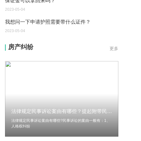
2023-05-04
我想问一下申请护照需要带什么证件？
2023-05-04
您好：请问从国外进口的费钢税率是多少？非常感
房产纠纷
更多
谢！
2023-05-04
外国旅游签证可以在中国大使馆登记结婚吗？
2023-05-04
我可以在苏州申请护照吗？我所在的地方是云南
2023-05-04
法律规定民事诉讼案由有哪些？提起附带民事诉讼的条件有哪些？
你好 我想问一下外国人来这里工作没有护照该怎么
办？
法律规定民事诉讼案由有哪些?民事诉讼的案由一般有：1、
人格权纠纷
2023-05-04