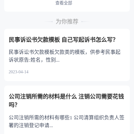
户，是因为受到了对方的欺诈或者胁迫等等，那
查看全部
选择婚姻。 3.为孩子搭建的平台，因为将来孩子
重程度，分别承担主要责任、同等责任和次要责
么是可以在离婚之后的一年内，要求重新分割财
出国深造的费用远比现在的婚姻移民费用多很
任； （三）各方均无导致道路交通事故的过
产的。 法律依据：《最高人民法院关于适用
多，而且孩子一个人在外面的消费很大，还没有
错，属于交通意外事故的，各方均无责任。
为你推荐
〈中华人民共和国民法典〉婚姻家庭编的解释
家，最终也不会有公民卡。
一方当事人故意造成道路交通事故的，他方无责
(一)》 第七十条 夫妻双方协议离婚后就财产
任。
民事诉讼书欠款模板 自己写起诉书怎么写？
分割问题反悔，请求撤销财产分割协议的，人民
法院应当受理。 人民法院审理后，未发现订
民事诉讼书欠款模板欠款类的模板，供参考民事起
立财产分割协议时存在欺诈、胁迫等情形的，应
诉状原告:姓名，性别...
当依法驳回当事人的诉讼请求。
2023-04-14
公司注销所需的材料是什么 注销公司需要花钱
吗？
公司注销所需的材料有哪些1 公司清算组织负责人签
署的注销登记申请...