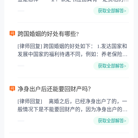
通警察作出； ２．交通事故认定书应当在一
获取全部解答>
定的期限内作出； ３．公布交通事故认定书
应遵循特定的程序。 实体上如何审查、判
断： １．对有证据认定事故责任时，审查责
跨国婚姻的好处有哪些?
任认定是否恰当； ２．没有证据认定事故责
[律师回复] 跨国婚姻的好处如下： 1.发达国家和
任时，审查责任的认定是否恰当； ３．审查
发展中国家的福利待遇不同，例如：养老保险
事故认定书的用语是否规范、适用法律条款是否
金，失业救济金。 子女在18周岁(美国、加拿大
正确、恰当； ４．审查法院判决、裁定据以
获取全部解答>
22周岁前)都具有教育费、医疗费全免，奶粉费
认定案件事实的证据是否正确，判决、裁定的结
和抚养费每周由政府发放200-400美圆不等，要
果是否恰当。 二、法律依据 《道路交通事
看具体国家和具体城市。 2.西方文化不同。男性
故处理程序规定》第六十条，公安机关交通管理
净身出户后还能要回财产吗？
没有中国文化的儒家思想，所谓男尊女卑，三从
部门Ｊ应当根据当事人的行为对发生道路交通事
[律师回复] 离婚之后，已经净身出户了的，一
四德，相对还有女权主义，对女权的保护。例
故所起的作用以及过错的严重程度，确定当事人
般情况下是不能要回财产的，因为净身出户的一
如：女性在怀孕和哺乳期所在单位的裁员受保
的责任。 （一）因一方当事人的过错导致道
方已经放弃了分割财产的权利，此时的财产已经
护，对女权尊重才能体现他们的绅士风度，西方
路交通事故的，承担全部责任； （二）因两
获取全部解答>
是对方的个人财产了，再没有权利要求分割财产
男性的浪漫，幽默和家庭的责任心强，除非不想
方或者两方以上当事人的过错发生道路交通事故
了。除非当初在离婚的时候，之所以选择净身出
结婚，一旦想建立家庭就会有经济基础后才考虑
的，根据其行为对事故发生的作用以及过错的严