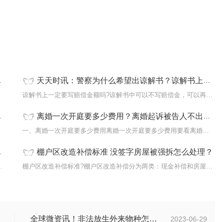
天天时讯：警察为什么希望出谅解书？谅解书上一定要写赔偿金额吗？
他业务
谅解书上一定要写赔偿金额吗?谅解书中可以不写赔偿金，可以再单独写
离婚一次开庭要多少费用？离婚起诉被告人不出庭怎么办？离婚起诉多久才能判离婚？ 天天要闻
成卖方
一、离婚一次开庭要多少费用离婚一次开庭要多少费用要看离婚案件是
棚户区改造补偿标准 没签字房屋被强拆怎么处理？
人(一般为房屋所有权人)将
棚户区改造补偿标准?棚户区改造补偿分为两类：现金补偿和房屋置换。
全球微资讯！非法放生外来物种怎么判？放生归哪个部门管？
2023-06-29