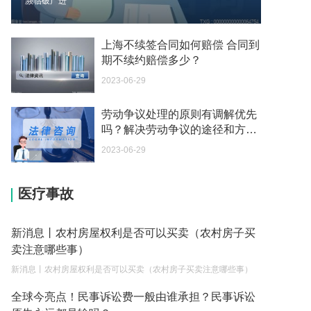
濒临破产进
外国旅游签证可以在中国大使馆登记结婚吗？
2023-05-04
上海不续签合同如何赔偿 合同到
期不续约赔偿多少？
我可以在苏州申请护照吗？我所在的地方是云南
2023-06-29
2023-05-04
你好 我想问一下外国人来这里工作没有护照该怎么
劳动争议处理的原则有调解优先
吗？解决劳动争议的途径和方法
办？
有哪些？-每日速看
2023-05-04
2023-06-29
如何续签居住证 我的1月7日到期
医疗事故
2023-05-04
中介说商务签转工作签证合法吗 应该向哪个国家机
新消息丨农村房屋权利是否可以买卖（农村房子买
关报案？
卖注意哪些事）
2023-05-04
新消息丨农村房屋权利是否可以买卖（农村房子买卖注意哪些事）
你好 我需要申请去美国结婚的签证 过程是什么？
全球今亮点！民事诉讼费一般由谁承担？民事诉讼
2023-05-04