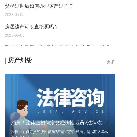
父母过世后如何办理房产过户？
2023-05-05
房屋遗产可以直接买吗？
2023-05-05
取保候审已经过期 现在让海关拘留 这是什么情况？
2023-05-04
房产纠纷
更多
到德国交了保证金留学 但是孩子的精神方面有问题
保证金可以拿回来吗？
2023-05-04
我想问一下申请护照需要带什么证件？
2023-05-04
您好：请问从国外进口的费钢税率是多少？非常感
消息！法律上如何定义经济性裁员?法律依据是什么?
谢！
法律上如何定义经济性裁员?所谓经济性裁员，是指用人单位
2023-05-04