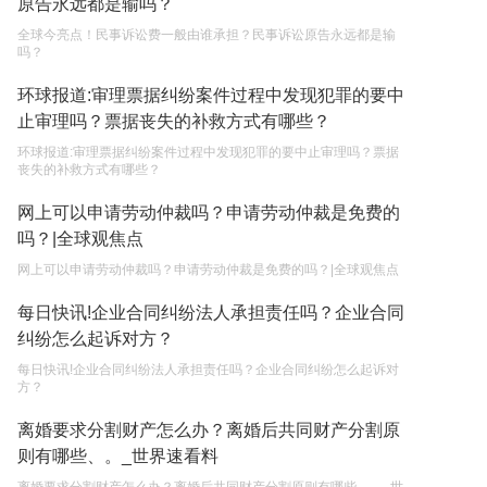
原告永远都是输吗？
全球今亮点！民事诉讼费一般由谁承担？民事诉讼原告永远都是输
代理权的产生原因是什么？当我国没有外贸经营权
吗？
的企业委托外贸公司进出口贸易时，相关当事人的
权利和责任是什么？
环球报道:审理票据纠纷案件过程中发现犯罪的要中
2023-05-04
止审理吗？票据丧失的补救方式有哪些？
环球报道:审理票据纠纷案件过程中发现犯罪的要中止审理吗？票据
丧失的补救方式有哪些？
网上可以申请劳动仲裁吗？申请劳动仲裁是免费的
吗？|全球观焦点
网上可以申请劳动仲裁吗？申请劳动仲裁是免费的吗？|全球观焦点
每日快讯!企业合同纠纷法人承担责任吗？企业合同
纠纷怎么起诉对方？
每日快讯!企业合同纠纷法人承担责任吗？企业合同纠纷怎么起诉对
方？
离婚要求分割财产怎么办？离婚后共同财产分割原
则有哪些、。_世界速看料