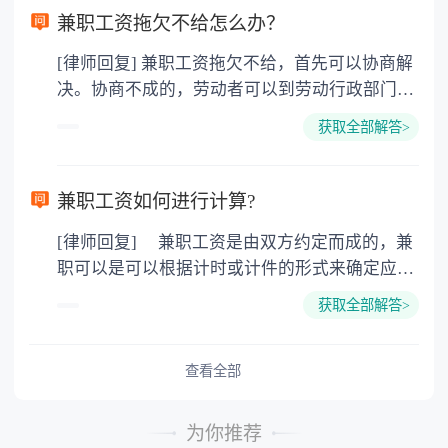
兼职工资拖欠不给怎么办？
[律师回复] 兼职工资拖欠不给，首先可以协商解
决。协商不成的，劳动者可以到劳动行政部门举
报。也可以直接申请仲裁，需要当事人提交相应
获取全部解答>
的劳动仲裁申请书，然后向用人单位所在地的劳
动争议仲裁委员会提出申请。如果对仲裁结果不
满意可以在拿到仲裁书后15天之内到法院起诉。
兼职工资如何进行计算?
根据《劳动争议调解仲裁法》第五条规定，
[律师回复] 兼职工资是由双方约定而成的，兼
发生劳动争议，当事人不愿协商、协商不成或者
职可以是可以根据计时或计件的形式来确定应发
达成和解协议后不履行的，可以向调解组织申请
工资的数额。但是兼职工资也不能低于当地的最
调解；不愿调解、调解不成或者达成调解协议后
获取全部解答>
低工资标准。 非全日制用工，是指以小时计
不履行的，可以向劳动争议仲裁委员会申请仲
酬为主，劳动者在同一用人单位一般平均每日工
裁；对仲裁裁决不服的，除本法另有规定的外，
作时间不超过四小时，每周工作时间累计不超过
查看全部
可以向人民法院提起诉讼。
二十四小时的用工形式。 非全日制用工双方
当事人可以订立口头协议。从事非全日制用工的
为你推荐