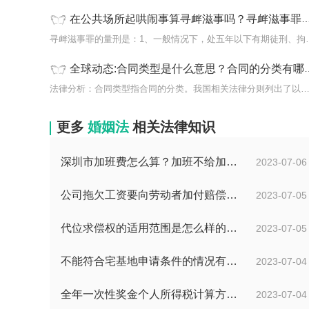
在公共场所起哄闹事算寻衅滋事吗？寻衅滋事罪量刑标准是什么？
寻衅滋事罪的量刑是：1、
全球动态:合同类型是什么意思？合同的分类有哪些？
法律分析：合同类型指合同的分类。我国相关法律分则列出了以下
更多
婚姻法
相关法律知识
深圳市加班费怎么算？加班不给加班费应该怎么办？
2023-07-06
公司拖欠工资要向劳动者加付赔偿金吗？拖欠工资仲裁时效期间是如何规定的？
2023-07-05
代位求偿权的适用范围是怎么样的?代位求偿权的行使条件是什么？-独家
2023-07-05
不能符合宅基地申请条件的情况有哪些？申请宅基地需要哪些材料？
2023-07-04
全年一次性奖金个人所得税计算方法是什么？个税专项附加扣除如何界定？
2023-07-04