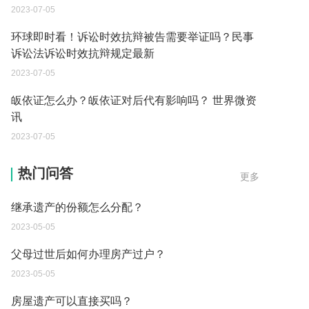
2023-07-05
环球即时看！诉讼时效抗辩被告需要举证吗？民事
诉讼法诉讼时效抗辩规定最新
2023-07-05
皈依证怎么办？皈依证对后代有影响吗？ 世界微资
讯
2023-07-05
继承遗产的份额怎么分配？
热门问答
更多
2023-05-05
父母过世后如何办理房产过户？
2023-05-05
房屋遗产可以直接买吗？
2023-05-05
取保候审已经过期 现在让海关拘留 这是什么情况？