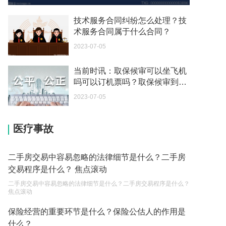
你好 我想问一下外国人来这里工作没有护照该怎么
办？
技术服务合同纠纷怎么处理？技
2023-05-04
术服务合同属于什么合同？
2023-07-05
如何续签居住证 我的1月7日到期
2023-05-04
当前时讯：取保候审可以坐飞机
吗可以订机票吗？取保候审到期
中介说商务签转工作签证合法吗 应该向哪个国家机
能连续吗？
关报案？
2023-07-05
2023-05-04
医疗事故
你好 我需要申请去美国结婚的签证 过程是什么？
2023-05-04
二手房交易中容易忽略的法律细节是什么？二手房
代理权的产生原因是什么？当我国没有外贸经营权
交易程序是什么？ 焦点滚动
的企业委托外贸公司进出口贸易时，相关当事人的
二手房交易中容易忽略的法律细节是什么？二手房交易程序是什么？
权利和责任是什么？
2023-05-04
焦点滚动
单纯的遗产赠要缴税吗？
保险经营的重要环节是什么？保险公估人的作用是
什么？
2023-05-05