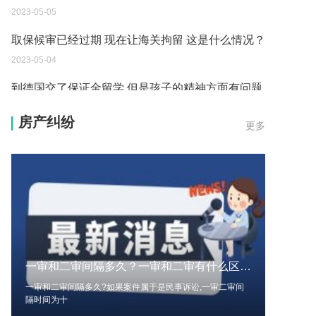
2023-05-04
到德国交了保证金留学 但是孩子的精神方面有问题
保证金可以拿回来吗？
2023-05-04
我想问一下申请护照需要带什么证件？
房产纠纷
更多
2023-05-04
您好：请问从国外进口的费钢税率是多少？非常感
谢！
2023-05-04
外国旅游签证可以在中国大使馆登记结婚吗？
2023-05-04
一审和二审间隔多久？一审和二审有什么区别？
我可以在苏州申请护照吗？我所在的地方是云南
一审和二审间隔多久?如果案件属于是民事诉讼,一审二审间
2023-05-04
隔时间为十