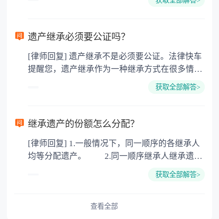
的，因为赠与是被认为是无偿受赠的行为，所以
需要受赠人缴纳个人所得税，同时赠与过户也需
要缴纳公证费，具体如下： 1. 公证费：按房
遗产继承必须要公证吗？
价2%缴纳 2. 评估费：按房价0.5%缴纳
[律师回复] 遗产继承不是必须要公证。法律快车
3. 印花税：按房屋评估价的0.05%缴纳 4. 土
提醒您，遗产继承作为一种继承方式在很多情况
地增值税：按房价1%缴纳 5. 房屋产权登记费：
下都是不需要公证的，当然，如果需要公正的也
100元一件。
获取全部解答>
可以到专门的公证机构去办理，相关程序参照法
律依据。公证不是遗产继承的必经程序。但为了
以防对财产继承发生纠纷，可以对遗产继承进行
继承遗产的份额怎么分配？
公证。所以，只要合法就具有法律效力，不需要
[律师回复] 1.一般情况下，同一顺序的各继承人
公证。
均等分配遗产。 2.同一顺序继承人继承遗产
的份额，一般应当均等。 3.对生活有特殊困
获取全部解答>
难又缺乏劳动能力的继承人，分配遗产时，应当
予以照顾。 4.对被继承人尽了主要扶养义务
或者与被继承人共同生活的继承人，分配遗产
查看全部