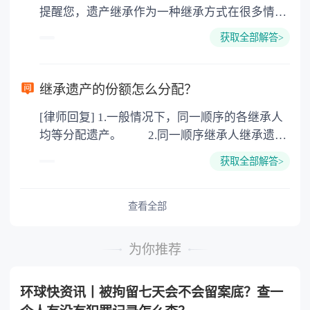
提醒您，遗产继承作为一种继承方式在很多情况
地增值税：按房价1%缴纳 5. 房屋产权登记费：
下都是不需要公证的，当然，如果需要公正的也
100元一件。
获取全部解答>
可以到专门的公证机构去办理，相关程序参照法
律依据。公证不是遗产继承的必经程序。但为了
以防对财产继承发生纠纷，可以对遗产继承进行
继承遗产的份额怎么分配？
公证。所以，只要合法就具有法律效力，不需要
[律师回复] 1.一般情况下，同一顺序的各继承人
公证。
均等分配遗产。 2.同一顺序继承人继承遗产
的份额，一般应当均等。 3.对生活有特殊困
获取全部解答>
难又缺乏劳动能力的继承人，分配遗产时，应当
予以照顾。 4.对被继承人尽了主要扶养义务
或者与被继承人共同生活的继承人，分配遗产
查看全部
时，可以多分。 5.有扶养能力和有扶养条件
的继承人，不尽扶养义务的，分配遗产时，应当
为你推荐
不分或者少分。 6.继承人协商同意的，也可
以不均等。
环球快资讯丨被拘留七天会不会留案底？查一