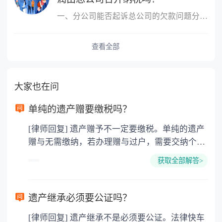
一、分公司能否起诉总公司的欠款问题分公司能起诉总公司的欠款问题
查看全部
大家也在问
单纯的遗产赠要缴税吗？
[律师回复] 遗产赠予不一定要缴税。单纯的遗产
赠与无需缴纳，若办理赠与过户，需要交纳个人
所得税、契税和公证费。赠与过户是没有增值税
获取全部解答>
的，因为赠与是被认为是无偿受赠的行为，所以
需要受赠人缴纳个人所得税，同时赠与过户也需
要缴纳公证费，具体如下： 1. 公证费：按房
遗产继承必须要公证吗？
价2%缴纳 2. 评估费：按房价0.5%缴纳
[律师回复] 遗产继承不是必须要公证。法律快车
3. 印花税：按房屋评估价的0.05%缴纳 4. 土