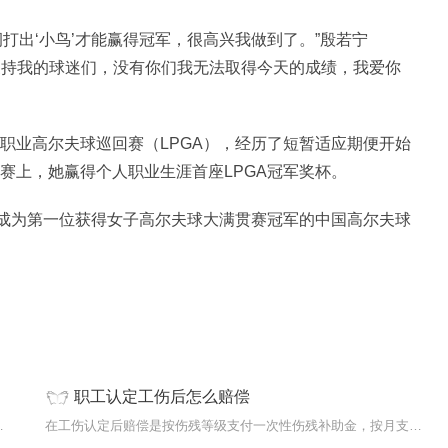
打出‘小鸟’才能赢得冠军，很高兴我做到了。”殷若宁
支持我的球迷们，没有你们我无法取得今天的成绩，我爱你
子职业高尔夫球巡回赛（LPGA），经历了短暂适应期便开始
开赛上，她赢得个人职业生涯首座LPGA冠军奖杯。
军，成为第一位获得女子高尔夫球大满贯赛冠军的中国高尔夫球
职工认定工伤后怎么赔偿
事PGA锦标赛中，20岁
在工伤认定后赔偿是按伤残等级支付一次性伤残补助金，按月支付伤残津贴