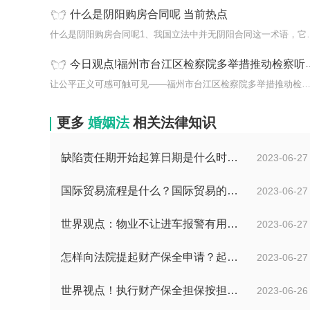
什么是阴阳购房合同呢 当前热点
什么是阴阳购房合同呢1、
今日观点!福州市台江区检察院多举措推动检察听证走深落实
让公平正义可感可触可见——福州市台江区检察院多举措推动检察听证
更多
婚姻法
相关法律知识
缺陷责任期开始起算日期是什么时候？缺陷责任终止证书签发的必要条件是什么？
2023-06-27
国际贸易流程是什么？国际贸易的具体流程的内容都有哪些？
2023-06-27
世界观点：物业不让进车报警有用吗？小区不让业主进车该怎么投诉？
2023-06-27
怎样向法院提起财产保全申请？起诉离婚能申请财产保全吗？_全球快播
2023-06-27
世界视点！执行财产保全担保按担保金额的1%收取吗？
2023-06-26