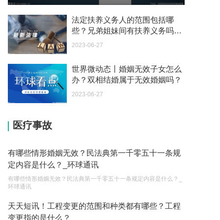
我可以在苏州申请护照吗？我所在的地方是云南
2023-05-04
法定扶养义务人的范围包括哪
些？兄弟姐妹间有扶养义务吗？-
你好 我想问一下外国人来这里工作没有护照该怎么
每日聚焦
2023-06-27
办？
2023-05-04
世界微动态丨婚姻无效子女怎么
办？双相结婚属于无效婚姻吗？
如何续签居住证 我的1月7日到期
2023-05-04
2023-06-27
中介说商务签转工作签证合法吗 应该向哪个国家机
医疗事故
关报案？
2023-05-04
有哪些情形婚姻无效？民法典第一千零五十一条规
你好 我需要申请去美国结婚的签证 过程是什么？
定内容是什么？_环球通讯
2023-05-04
有哪些情形婚姻无效？民法典第一千零五十一条规定内容是什么？_
环球通讯
代理权的产生原因是什么？当我国没有外贸经营权
的企业委托外贸公司进出口贸易时，相关当事人的
天天短讯！工程变更的范围和种类都有哪些？工程
权利和责任是什么？
变更指的是什么？
2023-05-04