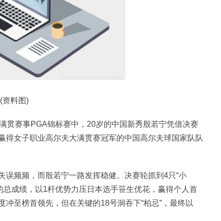
(资料图)
满贯赛事PGA锦标赛中，20岁的中国新秀殷若宁凭借决赛
赢得女子职业高尔夫大满贯赛冠军的中国高尔夫球国家队队
失误频频，而殷若宁一路发挥稳健。决赛轮抓到4只“小
杆的总成绩，以1杆优势力压日本选手笹生优花，赢得个人首
冲至榜首领先，但在关键的18号洞吞下“柏忌”，最终以