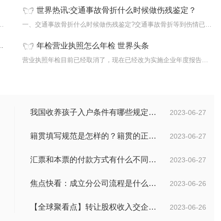
世界热讯:交通事故骨折什么时候做伤残鉴定？
我国立法中并无阴阳合同这一术语，它只是对一
一、交通事故骨折什么时候做伤残鉴定?交通事故骨折等到伤情已经稳定，
年检营业执照怎么年检 世界头条
...
营业执照年检目前已经取消了，现在已经改为实施企业年度报告公示制度。
我国收养孩子入户条件有哪些规定？办理收养登记的事实收养情况有几种？
2023-06-27
籍贯填写规范是怎样的？籍贯的正确填写规范是什么？-天天微动态
2023-06-27
汇票和本票的付款方式有什么不同？汇票和本票包含的交易数有什么不同？ 环球今热点
2023-06-27
焦点快看：成立分公司流程是什么？中华人民共和国公司登记管理条例第四十七条是什么？
2023-06-26
【全球聚看点】转让股权收入交企业所得税吗？企业所得税征税原则是什么？
2023-06-26