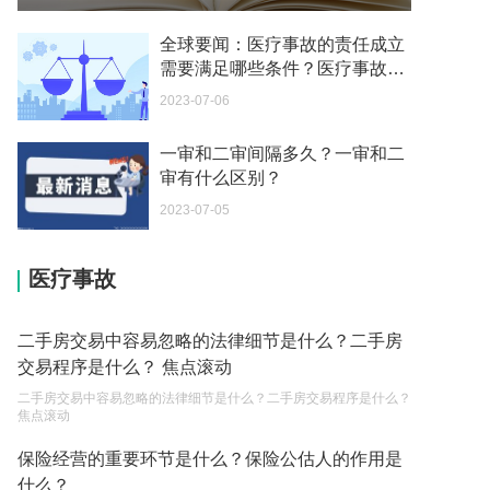
我可以在苏州申请护照吗？我所在的地方是云南
2023-05-04
全球要闻：医疗事故的责任成立
需要满足哪些条件？医疗事故起
你好 我想问一下外国人来这里工作没有护照该怎么
诉需要什么材料？
2023-07-06
办？
2023-05-04
一审和二审间隔多久？一审和二
审有什么区别？
如何续签居住证 我的1月7日到期
2023-05-04
2023-07-05
中介说商务签转工作签证合法吗 应该向哪个国家机
医疗事故
关报案？
2023-05-04
二手房交易中容易忽略的法律细节是什么？二手房
你好 我需要申请去美国结婚的签证 过程是什么？
交易程序是什么？ 焦点滚动
2023-05-04
二手房交易中容易忽略的法律细节是什么？二手房交易程序是什么？
焦点滚动
代理权的产生原因是什么？当我国没有外贸经营权
的企业委托外贸公司进出口贸易时，相关当事人的
保险经营的重要环节是什么？保险公估人的作用是
权利和责任是什么？
什么？
2023-05-04