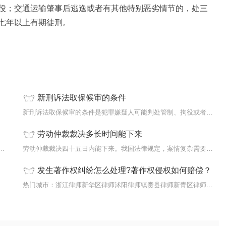
役；交通运输肇事后逃逸或者有其他特别恶劣情节的，处三
七年以上有期徒刑。
新刑诉法取保候审的条件
现场、
新刑诉法取保候审的条件是犯罪嫌疑人可能判处管制、拘役或者独立适用附
劳动仲裁裁决多长时间能下来
批捕，最长37日内批捕。批准逮捕，是指人民检察院
劳动仲裁裁决四十五日内能下来。我国法律规定，案情复杂需要延期的，经
发生著作权纠纷怎么处理?著作权侵权如何赔偿？
来通知
热门城市：浙江律师新华区律师沭阳律师镇赉县律师新青区律师双桥区律师