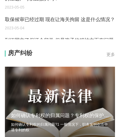
2023-05-05
取保候审已经过期 现在让海关拘留 这是什么情况？
2023-05-04
到德国交了保证金留学 但是孩子的精神方面有问题
保证金可以拿回来吗？
房产纠纷
更多
2023-05-04
我想问一下申请护照需要带什么证件？
2023-05-04
您好：请问从国外进口的费钢税率是多少？非常感
谢！
2023-05-04
如何确认专利权的归属问题？专利权的保护期限是多久？ 每日时讯
外国旅游签证可以在中国大使馆登记结婚吗？
如何确认专利权的归属问题?1 一般情况下，职务发明创造申
2023-05-04
请专利的权