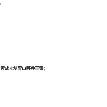
吗
灵素成功培育出哪种至毒）