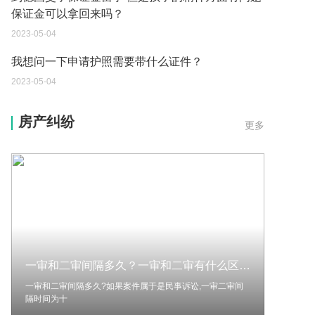
保证金可以拿回来吗？
2023-05-04
我想问一下申请护照需要带什么证件？
2023-05-04
您好：请问从国外进口的费钢税率是多少？非常感
房产纠纷
更多
谢！
2023-05-04
外国旅游签证可以在中国大使馆登记结婚吗？
2023-05-04
我可以在苏州申请护照吗？我所在的地方是云南
2023-05-04
一审和二审间隔多久？一审和二审有什么区别？
你好 我想问一下外国人来这里工作没有护照该怎么
办？
一审和二审间隔多久?如果案件属于是民事诉讼,一审二审间
隔时间为十
2023-05-04