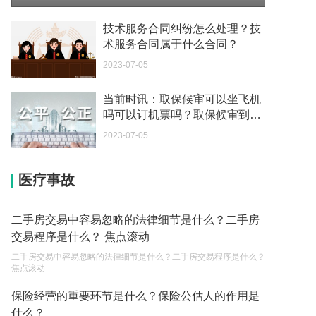
如何续签居住证 我的1月7日到期
技术服务合同纠纷怎么处理？技
2023-05-04
术服务合同属于什么合同？
2023-07-05
中介说商务签转工作签证合法吗 应该向哪个国家机
关报案？
当前时讯：取保候审可以坐飞机
2023-05-04
吗可以订机票吗？取保候审到期
能连续吗？
你好 我需要申请去美国结婚的签证 过程是什么？
2023-07-05
2023-05-04
医疗事故
代理权的产生原因是什么？当我国没有外贸经营权
的企业委托外贸公司进出口贸易时，相关当事人的
权利和责任是什么？
2023-05-04
二手房交易中容易忽略的法律细节是什么？二手房
交易程序是什么？ 焦点滚动
单纯的遗产赠要缴税吗？
二手房交易中容易忽略的法律细节是什么？二手房交易程序是什么？
2023-05-05
焦点滚动
遗产继承必须要公证吗？
保险经营的重要环节是什么？保险公估人的作用是
什么？
2023-05-05