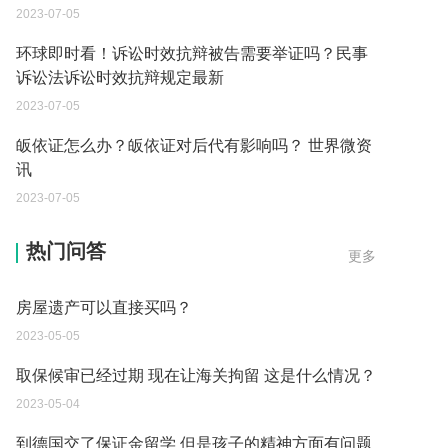
2023-07-05
环球即时看！诉讼时效抗辩被告需要举证吗？民事
诉讼法诉讼时效抗辩规定最新
2023-07-05
皈依证怎么办？皈依证对后代有影响吗？ 世界微资
讯
2023-07-05
父母过世后如何办理房产过户？
热门问答
更多
2023-05-05
房屋遗产可以直接买吗？
2023-05-05
取保候审已经过期 现在让海关拘留 这是什么情况？
2023-05-04
到德国交了保证金留学 但是孩子的精神方面有问题