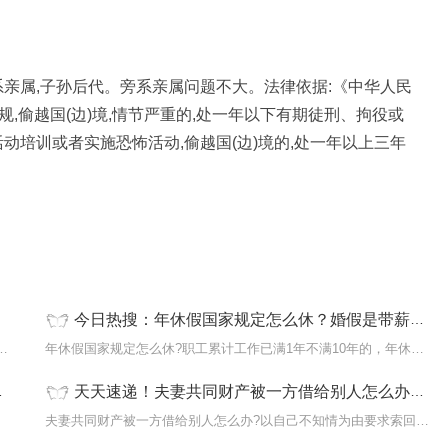
系亲属,子孙后代。旁系亲属问题不大。法律依据:《中华人民
规,偷越国(边)境,情节严重的,处一年以下有期徒刑、拘役或
动培训或者实施恐怖活动,偷越国(边)境的,处一年以上三年
今日热搜：年休假国家规定怎么休？婚假是带薪休假吗？
偷渡罪的处一年以下有期徒刑、拘役或者管制
年休假国家规定怎么休?职工累计工作已满1年不满10年的，年休假5天;
天天速递！夫妻共同财产被一方借给别人怎么办？夫妻共同财产公证给一方有效吗？
请，失
夫妻共同财产被一方借给别人怎么办?以自己不知情为由要求索回，但得