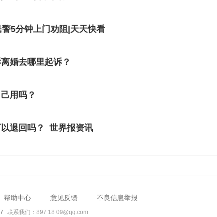
民警5分钟上门劝阻|天天快看
诉离婚去哪里起诉？
自己用吗？
以退回吗？_世界报资讯
帮助中心
意见反馈
不良信息举报
7
联系我们：897 18 09@qq.com