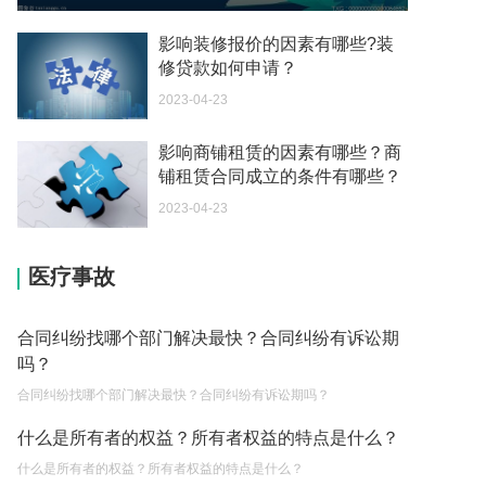
由于工作疏忽发生技术性差错而造成多缴或误缴税
影响装修报价的因素有哪些?装
款的可以申请退税吗？
修贷款如何申请？
2023-03-13
2023-04-23
直接提起行政诉讼的诉讼时效是多久呢？
影响商铺租赁的因素有哪些？商
2023-03-13
铺租赁合同成立的条件有哪些？
生育保险交满一年才可以报销吗？
2023-04-23
2023-03-13
节假日免费时段到底是如何算起的呢？
医疗事故
2023-03-13
合同纠纷找哪个部门解决最快？合同纠纷有诉讼期
驾驶机动车在市区逆行的怎么罚款和扣分呢？
吗？
2023-03-13
合同纠纷找哪个部门解决最快？合同纠纷有诉讼期吗？
法院对交通事故责任认定书是如何审查的？
什么是所有者的权益？所有者权益的特点是什么？
2023-04-11
什么是所有者的权益？所有者权益的特点是什么？