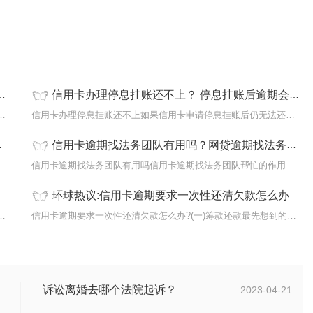
信用卡办理停息挂账还不上？ 停息挂账后逾期会怎么样？_头条
约金每月收取一次，有两种计算方法：如果...
信用卡办理停息挂账还不上如果信用卡申请停息挂账后仍无法还款，客...
信用卡逾期找法务团队有用吗？网贷逾期找法务协商需要多久
金很难减免。因为逾期的违约金是一笔合理...
信用卡逾期找法务团队有用吗信用卡逾期找法务团队帮忙的作用不是很...
环球热议:信用卡逾期要求一次性还清欠款怎么办？银行停息挂账成功率大吗?
、逾期一个月：此时信用卡仍可使用，但在...
信用卡逾期要求一次性还清欠款怎么办?(一)筹款还款最先想到的办法就...
诉讼离婚去哪个法院起诉？
2023-04-21