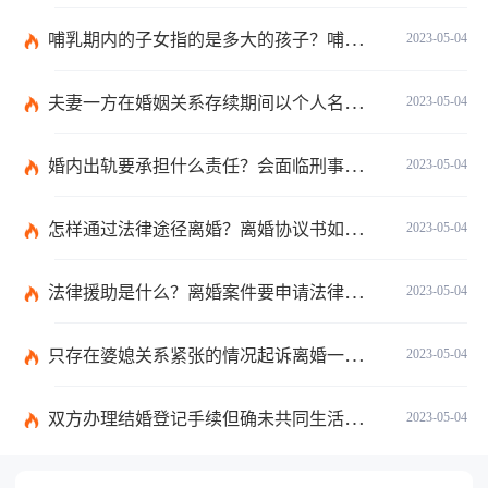
哺乳期内的子女指的是多大的孩子？哺乳期父亲怎么争到孩子的抚养权？
2023-05-04
夫妻一方在婚姻关系存续期间以个人名义超出家庭日常生活需要所负的债务不属于夫妻共同债务吗？
2023-05-04
婚内出轨要承担什么责任？会面临刑事处罚吗？
2023-05-04
怎样通过法律途径离婚？离婚协议书如何书写？
2023-05-04
法律援助是什么？离婚案件要申请法律援助的范围是什么？
2023-05-04
只存在婆媳关系紧张的情况起诉离婚一般是不会判离的吗？离婚调解书的法律效力怎么样？
2023-05-04
双方办理结婚登记手续但确未共同生活当事人可以请求返还给付的彩礼吗？
2023-05-04