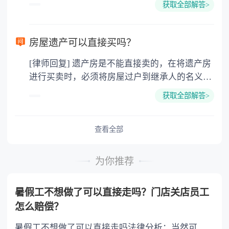
以不均等。
获取全部解答>
产继承手续 3.缴纳费用 4.办理过户手
续。 《中华人民共和国民法典》第二百零九
条 不动产物权的设立、变更、转让和消灭，
房屋遗产可以直接买吗？
经依法登记，发生效力未经登记，不发生效力，
[律师回复] 遗产房是不能直接卖的，在将遗产房
但是法律另有规定的除外。 依法属于国家所
进行买卖时，必须将房屋过户到继承人的名义，
有的自然资源，所有权可以不登记。 第二百
才可以将房屋出卖。 民法典规定，财产所有
一十条 不动产登记，由不动产所在地的登记
获取全部解答>
人才能处分自己的财产，所以继承人继承房屋
机构办理。 国家对不动产实行统一登记制
后，要办理过户登记才取得房屋所有权，继承人
度。统一登记的范围、登记机构和登记办法，由
才能买卖房屋。 《中华人民共和国民法典》
查看全部
法律、行政法规规定。
第二百零九条：不动产物权的设立、变更、转让
和消灭，经依法登记，发生效力；未经登记，不
为你推荐
发生效力，但是法律另有规定的除外。 依法
属于国家所有的自然资源，所有权可以不登记。
暑假工不想做了可以直接走吗？门店关店员工
第二百四十条：所有权人对自己的不动产或
怎么赔偿？
者动产，依法享有占有、使用、收益和处分的权
利。
暑假工不想做了可以直接走吗法律分析：当然可