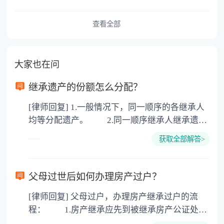
查看全部
大家也在问
继承遗产的份额怎么分配？
[律师回复] 1.一般情况下，同一顺序的各继承人
均等分配遗产。 2.同一顺序继承人继承遗产
的份额，一般应当均等。 3.对生活有特殊困
获取全部解答>
难又缺乏劳动能力的继承人，分配遗产时，应当
予以照顾。 4.对被继承人尽了主要扶养义务
或者与被继承人共同生活的继承人，分配遗产
父母过世后如何办理房产过户？
时，可以多分。 5.有扶养能力和有扶养条件
[律师回复] 父母过户，办理房产继承过户的流
的继承人，不尽扶养义务的，分配遗产时，应当
程： 1.房产继承应先到被继承房产公证处办
不分或者少分。 6.继承人协商同意的，也可
理房产继承公证 2.再到房产交易中心办理房