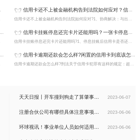
信用卡还不上被金融机构告到法院如何应对？信用卡为什么会被风控?
?下面是小
信用卡还不上被金融机构告到法院如何应对?1、协商解决：与出借人进
信用卡挂账停息还完卡片还能用吗？一张卡停息挂账其他卡还能用吗？|全球快资讯
否还可以继
信用卡挂账停息还完卡片还能用吗?1、停息挂账后信用卡是否还可以继
信用卡逾期还款会怎么样?闲置的信用卡到底该怎么处理?
金融借款合同
信用卡逾期还款会怎么样?刑法关于信用卡犯罪有这样的规定：超过规定
天天日报丨开车撞到狗走了算肇事逃逸吗？开车撞到狗有什么责任？
2023-06-07
注册合伙公司有哪些具体注意事项？注册公司要什么材料？
2023-06-06
环球视讯！事业单位人员如何适用本法？事业单位可以随时解除劳动合同吗？
2023-06-06