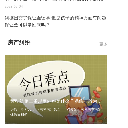
2023-05-04
到德国交了保证金留学 但是孩子的精神方面有问题
保证金可以拿回来吗？
2023-05-04
我想问一下申请护照需要带什么证件？
房产纠纷
更多
2023-05-04
您好：请问从国外进口的费钢税率是多少？非常感
谢！
2023-05-04
外国旅游签证可以在中国大使馆登记结婚吗？
2023-05-04
劳动法第三条规定内容是什么？婚假一般为多少天？|全球热消息
我可以在苏州申请护照吗？我所在的地方是云南
婚假一般为3天。《劳动法》第五十一条规定，劳动者在法定
2023-05-04
休假日和婚
你好 我想问一下外国人来这里工作没有护照该怎么