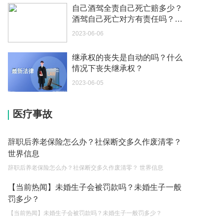
办？
自己酒驾全责自己死亡赔多少？
2023-05-04
酒驾自己死亡对方有责任吗？_
天天观热点
2023-06-06
如何续签居住证 我的1月7日到期
2023-05-04
继承权的丧失是自动的吗？什么
情况下丧失继承权？
中介说商务签转工作签证合法吗 应该向哪个国家机
关报案？
2023-06-05
2023-05-04
医疗事故
你好 我需要申请去美国结婚的签证 过程是什么？
2023-05-04
辞职后养老保险怎么办？社保断交多久作废清零？
代理权的产生原因是什么？当我国没有外贸经营权
世界信息
的企业委托外贸公司进出口贸易时，相关当事人的
辞职后养老保险怎么办？社保断交多久作废清零？ 世界信息
权利和责任是什么？
2023-05-04
【当前热闻】未婚生子会被罚款吗？未婚生子一般
单纯的遗产赠要缴税吗？
罚多少？
2023-05-05
【当前热闻】未婚生子会被罚款吗？未婚生子一般罚多少？