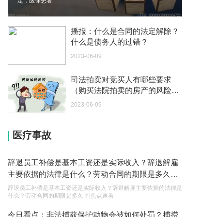
你好 我想问一下外国人来这里工作没有护照该怎么
定，医保患者
办？
2023-05-04
播报：什么是合同的法定解除？
什么是债务人的过错？
如何续签居住证 我的1月7日到期
2023-06-09
2023-05-04
中介说商务签转工作签证合法吗 应该向哪个国家机
司法拍卖对竞买人有哪些要求
关报案？
（购买法院拍卖的房产的风险有
哪些） 实时
2023-05-04
2023-06-09
你好 我需要申请去美国结婚的签证 过程是什么？
医疗事故
2023-05-04
代理权的产生原因是什么？当我国没有外贸经营权
辞退员工补偿是基本工资还是实际收入？辞退解雇
的企业委托外贸公司进出口贸易时，相关当事人的
主要依据的法律是什么？劳动合同的期限是多久？|
权利和责任是什么？
2023-05-04
焦点速看
辞退员工补偿是基本工资还是实际收入？辞退解雇主要依据的法律是
什么？劳动合同的期限是多久？|焦点速看
单纯的遗产赠要缴税吗？
今日看点：非法捕获保护动物会被如何处罚？捕捞
2023-05-05