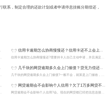
行联系，制定合理的还款计划或者申请停息挂账分期偿还，
信用卡逾期怎么协商慢慢还？信用卡还不上会上门吗？ 要闻速递
?利息太高还不起，可以尝试申请减免部分利
信用卡逾期怎么协商慢慢还?需要持卡人自己主动申请，并且满足协商要
几千块的网贷逾期多久会上门催债？贷无力偿还被起诉会坐牢吗？
用吗?会。信用卡逾期如果不及时处理的话，
几千块的网贷逾期多久会上门催债?一般不会，就算是上门催收，也一般
网贷逾期会不会影响个人信用？欠了1万多网贷不还会怎样？
收?逾期了被催收就要积极的面对，特别是被
网贷逾期会不会影响个人信用?会。现在的网贷都已经把信息连接到央行