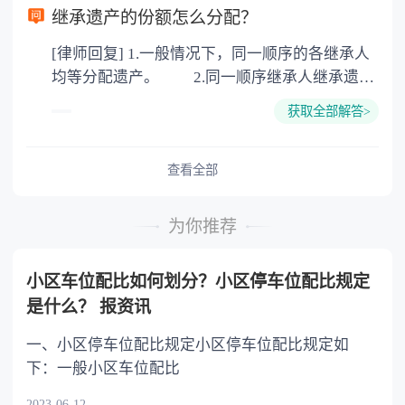
以防对财产继承发生纠纷，可以对遗产继承进行
继承遗产的份额怎么分配？
公证。所以，只要合法就具有法律效力，不需要
[律师回复] 1.一般情况下，同一顺序的各继承人
公证。
均等分配遗产。 2.同一顺序继承人继承遗产
的份额，一般应当均等。 3.对生活有特殊困
获取全部解答>
难又缺乏劳动能力的继承人，分配遗产时，应当
予以照顾。 4.对被继承人尽了主要扶养义务
或者与被继承人共同生活的继承人，分配遗产
查看全部
时，可以多分。 5.有扶养能力和有扶养条件
的继承人，不尽扶养义务的，分配遗产时，应当
为你推荐
不分或者少分。 6.继承人协商同意的，也可
以不均等。
小区车位配比如何划分？小区停车位配比规定
是什么？ 报资讯
一、小区停车位配比规定小区停车位配比规定如
下：一般小区车位配比
2023-06-12