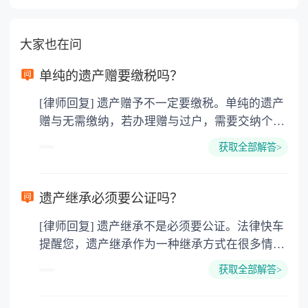
大家也在问
单纯的遗产赠要缴税吗？
[律师回复] 遗产赠予不一定要缴税。单纯的遗产
赠与无需缴纳，若办理赠与过户，需要交纳个人
所得税、契税和公证费。赠与过户是没有增值税
获取全部解答>
的，因为赠与是被认为是无偿受赠的行为，所以
需要受赠人缴纳个人所得税，同时赠与过户也需
要缴纳公证费，具体如下： 1. 公证费：按房
遗产继承必须要公证吗？
价2%缴纳 2. 评估费：按房价0.5%缴纳
[律师回复] 遗产继承不是必须要公证。法律快车
3. 印花税：按房屋评估价的0.05%缴纳 4. 土
提醒您，遗产继承作为一种继承方式在很多情况
地增值税：按房价1%缴纳 5. 房屋产权登记费：
下都是不需要公证的，当然，如果需要公正的也
100元一件。
获取全部解答>
可以到专门的公证机构去办理，相关程序参照法
律依据。公证不是遗产继承的必经程序。但为了