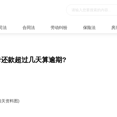
司法
合同法
劳动纠纷
保险法
房
卡还款超过几天算逾期?
相关资料图)