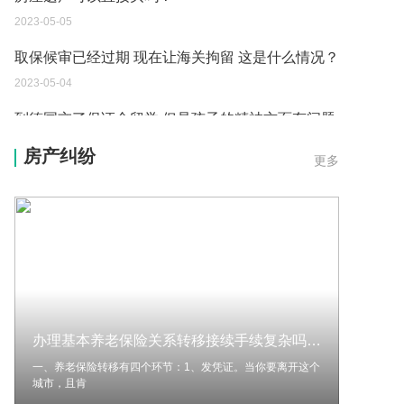
2023-05-04
到德国交了保证金留学 但是孩子的精神方面有问题
保证金可以拿回来吗？
2023-05-04
我想问一下申请护照需要带什么证件？
房产纠纷
更多
2023-05-04
您好：请问从国外进口的费钢税率是多少？非常感
谢！
2023-05-04
外国旅游签证可以在中国大使馆登记结婚吗？
2023-05-04
办理基本养老保险关系转移接续手续复杂吗？养老保险转移的环节有哪些？
我可以在苏州申请护照吗？我所在的地方是云南
一、养老保险转移有四个环节：1、发凭证。当你要离开这个
2023-05-04
城市，且肯