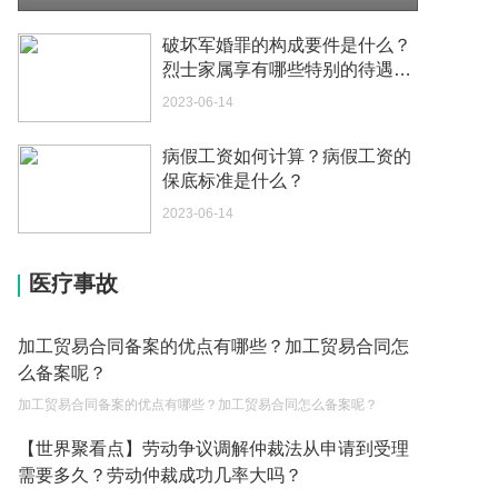
你好 我想问一下外国人来这里工作没有护照该怎么
办？
破坏军婚罪的构成要件是什么？
2023-05-04
烈士家属享有哪些特别的待遇？
抚恤金如何领取？_观察
2023-06-14
如何续签居住证 我的1月7日到期
2023-05-04
病假工资如何计算？病假工资的
保底标准是什么？
中介说商务签转工作签证合法吗 应该向哪个国家机
关报案？
2023-06-14
2023-05-04
医疗事故
你好 我需要申请去美国结婚的签证 过程是什么？
2023-05-04
加工贸易合同备案的优点有哪些？加工贸易合同怎
代理权的产生原因是什么？当我国没有外贸经营权
么备案呢？
的企业委托外贸公司进出口贸易时，相关当事人的
加工贸易合同备案的优点有哪些？加工贸易合同怎么备案呢？
权利和责任是什么？
2023-05-04
【世界聚看点】劳动争议调解仲裁法从申请到受理
单纯的遗产赠要缴税吗？
需要多久？劳动仲裁成功几率大吗？
2023-05-05