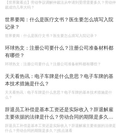
【世界聚看点】劳动争议调解仲裁法从申请到受理需要多久？劳动仲
裁成功几率大吗？
遗产继承必须要公证吗？
世界要闻：什么是医疗文书？医生要怎么填写入院
2023-05-05
记录？
世界要闻：什么是医疗文书？医生要怎么填写入院记录？
环球热文：注册公司要什么？注册公司准备材料都
有哪些？
环球热文：注册公司要什么？注册公司准备材料都有哪些？
天天看热讯：电子车牌是什么意思？电子车牌的基
本技术措施是什么？
天天看热讯：电子车牌是什么意思？电子车牌的基本技术措施是什
么？
辞退员工补偿是基本工资还是实际收入？辞退解雇
主要依据的法律是什么？劳动合同的期限是多久？|
焦点速看
辞退员工补偿是基本工资还是实际收入？辞退解雇主要依据的法律是
什么？劳动合同的期限是多久？|焦点速看